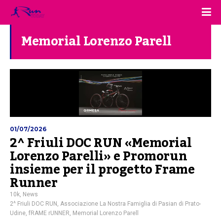
Memorial Lorenzo Parell
01/07/2026
2^ Friuli DOC RUN «Memorial
Lorenzo Parelli» e Promorun
insieme per il progetto Frame
Runner
10k
,
News
2^ Friuli DOC RUN
,
Associazione La Nostra Famiglia di Pasian di Prato-
Udine
,
fRAME rUNNER
,
Memorial Lorenzo Parell