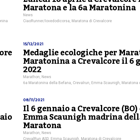
Maratona e la 6a Maratonina
News
nina
CiaoRunner/Iovedodicorsa
,
Maratona di Crevalcore
15/12/2021
ore
Medaglie ecologiche per Mara
Maratonina a Crevalcore il 6 
2022
Marathon
,
News
6a Maratonina della Befana
,
Crevalrun
,
Emma Scaunigh
,
Maratona d
08/11/2021
Il 6 gennaio a Crevalcore (BO)
aio
Emma Scaunigh madrina dell
Maratona
Marathon
,
News
CrevalRun ASD
,
Emma Scaunigh
,
Maratona di Crevalcore