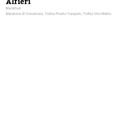
Alfieri
Marathon
Maratona di Crevalcore
,
Trofeo Pronto Trasporti
,
Trofeo Vito Melito