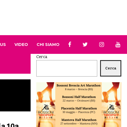
 US
VIDEO
CHI SIAMO
Cerca
Cerca
la 10a