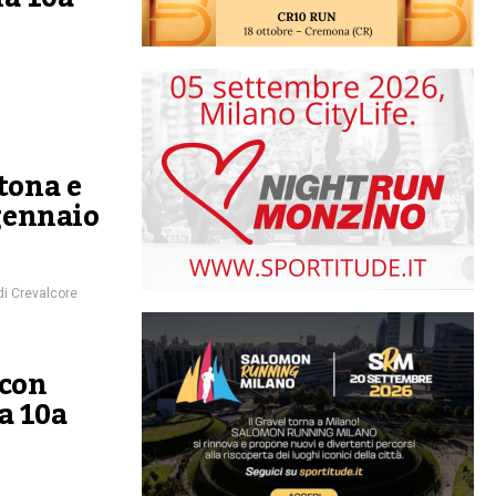
tona e
gennaio
i Crevalcore
 con
a 10a