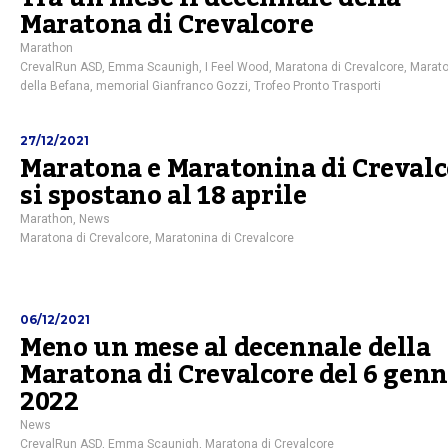
Maratona di Crevalcore
Marathon
CrevalRun ASD
,
Emma Scaunigh
,
I Feel Wood
,
Maratona di Crevalcore
,
Marato
della Befana
,
memorial Gianfranco Gozzi
,
Trofeo Pronto Trasporti
27/12/2021
Maratona e Maratonina di Crevalc
si spostano al 18 aprile
Marathon
,
News
Maratona di Crevalcore
,
Maratonina di Crevalcore
06/12/2021
Meno un mese al decennale della
Maratona di Crevalcore del 6 genn
2022
News
CrevalRun ASD
,
Emma Scaunigh
,
Maratona di Crevalcore