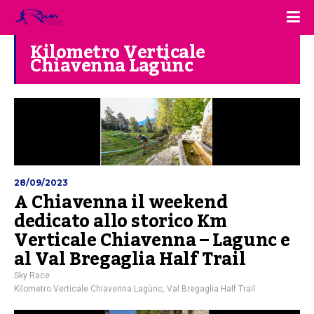
Kilometro Verticale
Chiavenna Lagùnc
28/09/2023
A Chiavenna il weekend
dedicato allo storico Km
Verticale Chiavenna – Lagunc e
al Val Bregaglia Half Trail
Sky Race
Kilometro Verticale Chiavenna Lagùnc
,
Val Bregaglia Half Trail