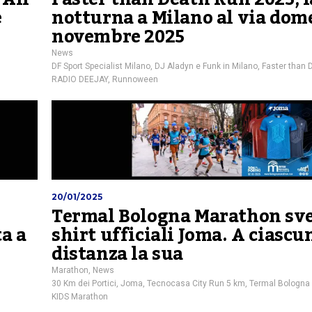
e
notturna a Milano al via dom
novembre 2025
News
DF Sport Specialist Milano
,
DJ Aladyn e Funk in Milano
,
Faster than 
RADIO DEEJAY
,
Runnoween
20/01/2025
Termal Bologna Marathon svel
ta a
shirt ufficiali Joma. A ciascu
distanza la sua
Marathon
,
News
30 Km dei Portici
,
Joma
,
Tecnocasa City Run 5 km
,
Termal Bologna
KIDS Marathon