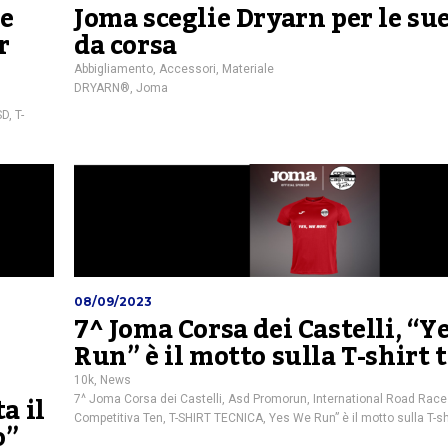
 e
Joma sceglie Dryarn per le su
r
da corsa
Abbigliamento
,
Accessori
,
Materiale
DRYARN®
,
Joma
SD
,
T-
08/09/2023
7^ Joma Corsa dei Castelli, “Y
Run” è il motto sulla T-shirt 
10k
,
News
a il
7^ Joma Corsa dei Castelli
,
Asd Promorun
,
International Road Rac
Competitiva Ten
,
T-SHIRT TECNICA
,
Yes We Run” è il motto sulla T-sh
o”