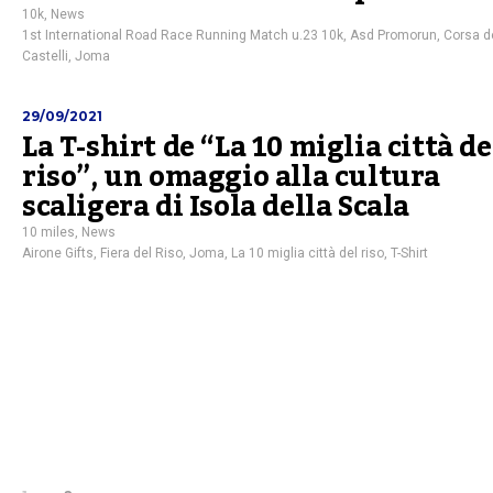
10k
,
News
1st International Road Race Running Match u.23 10k
,
Asd Promorun
,
Corsa d
Castelli
,
Joma
29/09/2021
La T-shirt de “La 10 miglia città de
riso”, un omaggio alla cultura
scaligera di Isola della Scala
10 miles
,
News
Airone Gifts
,
Fiera del Riso
,
Joma
,
La 10 miglia città del riso
,
T-Shirt