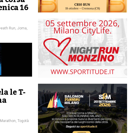
enica 16
Death Run
,
Joma
,
a le T-
na
 Marathon
,
Togotà