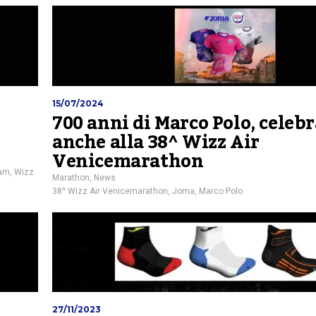
15/07/2024
700 anni di Marco Polo, celeb
anche alla 38^ Wizz Air
Venicemarathon
eam
,
Wizz
Marathon
,
News
38^ Wizz Air Venicemarathon
,
Joma
,
Marco Polo
27/11/2023