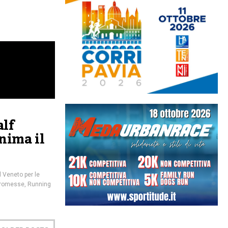
alf
nima il
 Veneto per le
romesse
,
Running