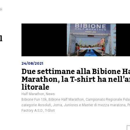
ei
l
24/08/2021
Due settimane alla Bibione H
Marathon, la T-shirt ha nell’a
litorale
Half Marathon
,
News
Bibione Fun 10k
,
Bibione Half Marathon
,
Campionato Regionale Fidal
categorie Assoluti
,
Joma
,
Juniores e Master di mezza maratona
,
P
Factory A.S.D.
,
T-Shirt