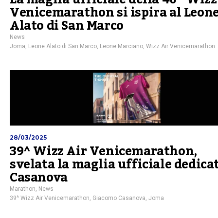
Venicemarathon si ispira al Leon
Alato di San Marco
News
Joma
,
Leone Alato di San Marco
,
Leone Marciano
,
Wizz Air Venicemarathon
28/03/2025
39^ Wizz Air Venicemarathon,
svelata la maglia ufficiale dedica
Casanova
Marathon
,
News
39^ Wizz Air Venicemarathon
,
Giacomo Casanova
,
Joma