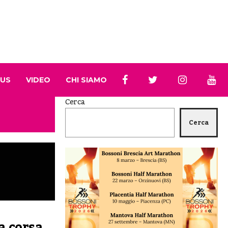
 US
VIDEO
CHI SIAMO
Cerca
Cerca
a corsa