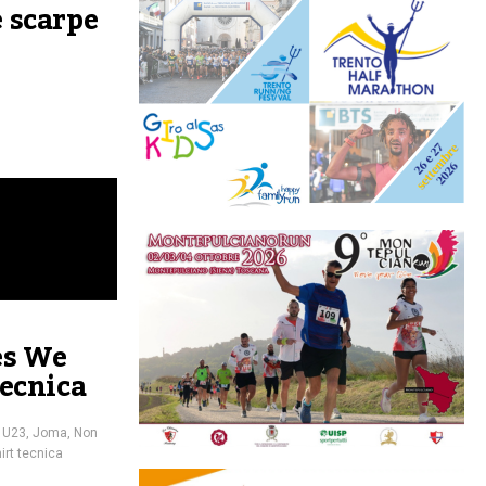
e scarpe
es We
tecnica
e U23
,
Joma
,
Non
irt tecnica