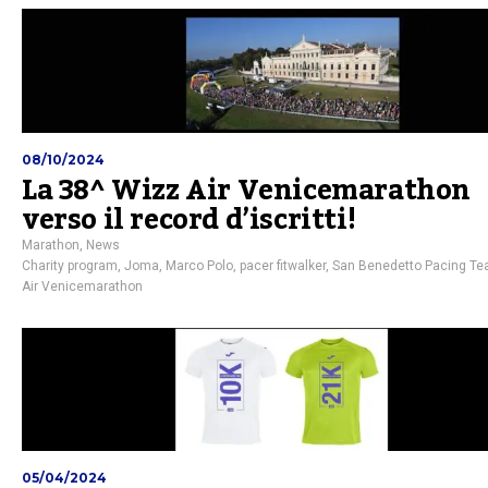
08/10/2024
La 38^ Wizz Air Venicemarathon
verso il record d’iscritti!
Marathon
,
News
Charity program
,
Joma
,
Marco Polo
,
pacer fitwalker
,
San Benedetto Pacing T
Air Venicemarathon
05/04/2024