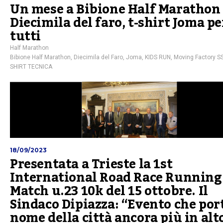
Un mese a Bibione Half Marathon
Diecimila del faro, t-shirt Joma pe
tutti
Half Marathon
Bibione Half Marathon
,
Diecimila del Faro
,
Joma
,
KIDS RUN
,
Moving Factory S
SHIRT TECNICA
18/09/2023
Presentata a Trieste la 1st
International Road Race Running
Match u.23 10k del 15 ottobre. Il
Sindaco Dipiazza: “Evento che port
nome della città ancora più in alt