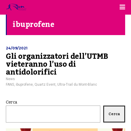
ibuprofene
24/09/2021
Gli organizzatori dell’UTMB
vieteranno l’uso di
antidolorifici
News
FANS
,
ibuprofene
,
Quartz Event
,
Ultra-Trail du Mont-Blanc
Cerca
Cerca