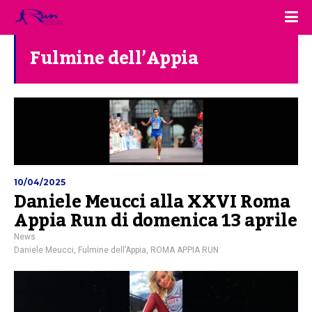
Fulmine dell’Appia
10/04/2025
Daniele Meucci alla XXVI Roma
Appia Run di domenica 13 aprile
News
Daniele Meucci
,
Fulmine dell’Appia
,
ROMA APPIA RUN