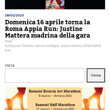
28/02/2023
Domenica 16 aprile torna la
Roma Appia Run: Justine
Mattera madrina della gara
News
Fondazione Telethon
,
Fulmine dell’Appia
,
Justine Mattera
,
ROMA APPIA
RUN
Cerca
Cerca