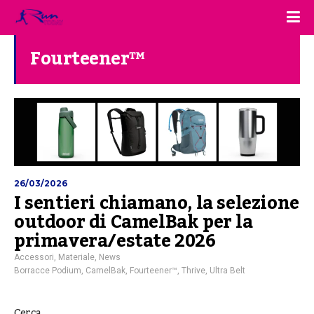
Fourteener™
26/03/2026
I sentieri chiamano, la selezione
outdoor di CamelBak per la
primavera/estate 2026
Accessori
,
Materiale
,
News
Borracce Podium
,
CamelBak
,
Fourteener™
,
Thrive
,
Ultra Belt
Cerca