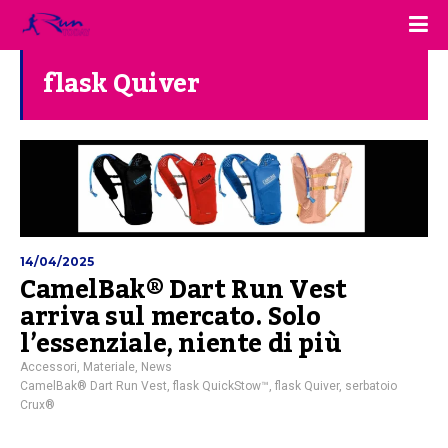
flask Quiver
14/04/2025
CamelBak® Dart Run Vest
arriva sul mercato. Solo
l’essenziale, niente di più
Accessori
,
Materiale
,
News
CamelBak® Dart Run Vest
,
flask QuickStow™
,
flask Quiver
,
serbatoio
Crux®