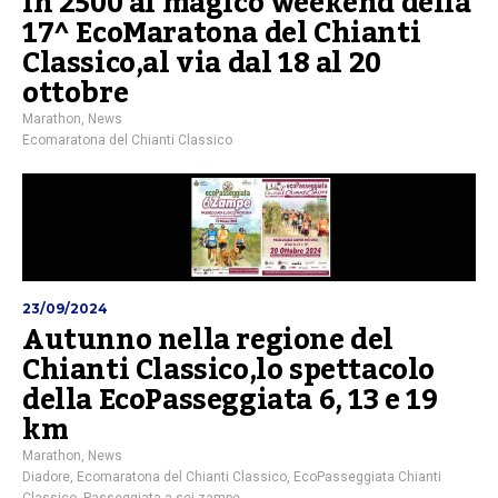
In 2500 al magico weekend della
17^ EcoMaratona del Chianti
Classico,al via dal 18 al 20
ottobre
Marathon
,
News
Ecomaratona del Chianti Classico
23/09/2024
Autunno nella regione del
Chianti Classico,lo spettacolo
della EcoPasseggiata 6, 13 e 19
km
Marathon
,
News
Diadore
,
Ecomaratona del Chianti Classico
,
EcoPasseggiata Chianti
Classico
,
Passeggiata a sei zampe