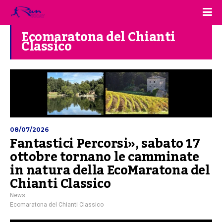
Ecomaratona del Chianti
Classico
08/07/2026
Fantastici Percorsi», sabato 17
ottobre tornano le camminate
in natura della EcoMaratona del
Chianti Classico
News
Ecomaratona del Chianti Classico