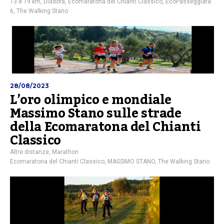
13 e 19 km
,
Diadora
,
Ecomaratona del Chianti Classico
,
EcoPasseggiata
6
,
The Walking Stano
28/08/2023
L’oro olimpico e mondiale
Massimo Stano sulle strade
della Ecomaratona del Chianti
Classico
Altre distanze
,
Marathon
Ecomaratona del Chianti Classico
,
MASSIMO STANO
,
The Walking Stano