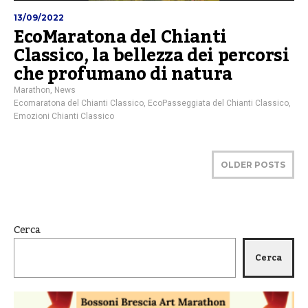
13/09/2022
EcoMaratona del Chianti
Classico, la bellezza dei percorsi
che profumano di natura
Marathon
,
News
Ecomaratona del Chianti Classico
,
EcoPasseggiata del Chianti Classico
,
Emozioni Chianti Classico
OLDER POSTS
Cerca
Cerca