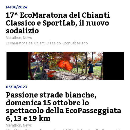
14/06/2024
17^ EcoMaratona del Chianti
Classico e SportLab, il nuovo
sodalizio
Marathon
,
News
Ecomaratona del Chianti Classico
,
SportLab Milano
03/10/2023
Passione strade bianche,
domenica 15 ottobre lo
spettacolo della EcoPasseggiata
6, 13 e 19 km
Marathon
,
News