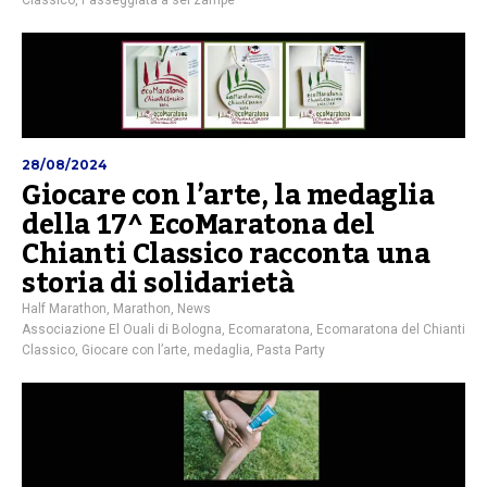
28/08/2024
Giocare con l’arte, la medaglia
della 17^ EcoMaratona del
Chianti Classico racconta una
storia di solidarietà
Half Marathon
,
Marathon
,
News
Associazione El Ouali di Bologna
,
Ecomaratona
,
Ecomaratona del Chianti
Classico
,
Giocare con l’arte
,
medaglia
,
Pasta Party