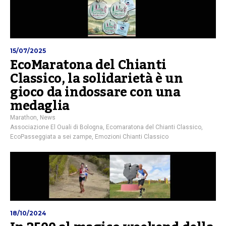
15/07/2025
EcoMaratona del Chianti
Classico, la solidarietà è un
gioco da indossare con una
medaglia
Marathon
,
News
Associazione El Ouali di Bologna
,
Ecomaratona del Chianti Classico
,
EcoPasseggiata a sei zampe
,
Emozioni Chianti Classico
18/10/2024