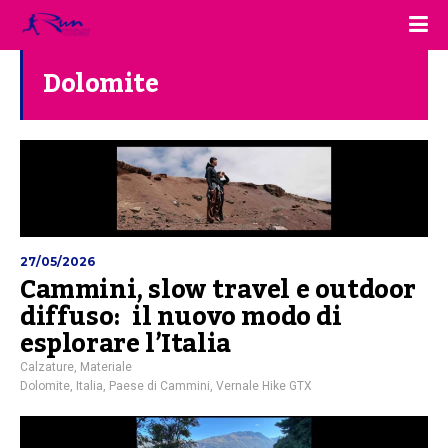
Dolomite
27/05/2026
Cammini, slow travel e outdoor
diffuso: il nuovo modo di
esplorare l’Italia
Calzature
,
Materiale
Dolomite
,
Italia
,
Paese di Cammini
,
Vernale Hike GTX