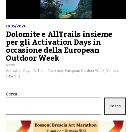
11/05/2026
Dolomite e AllTrails insieme
per gli Activation Days in
occasione della European
Outdoor Week
News
Activation Days
,
AllTrails
,
Dolomite
,
European Outdoor Week
,
Vernale
Hike GTX
Cerca
Cerca