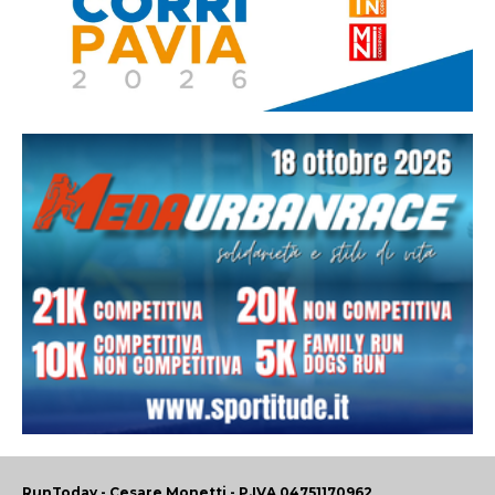
RunToday - Cesare Monetti - P.IVA 04751170962