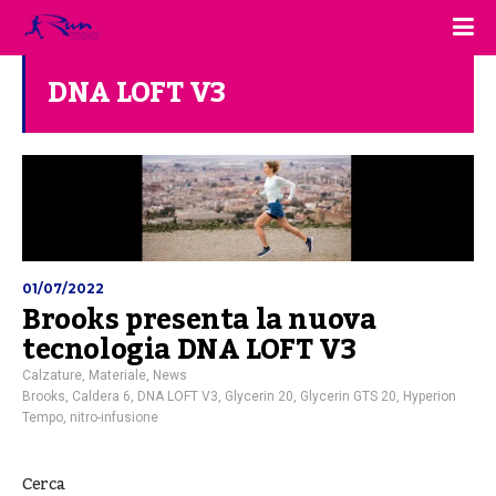
DNA LOFT V3
01/07/2022
Brooks presenta la nuova
tecnologia DNA LOFT V3
Calzature
,
Materiale
,
News
Brooks
,
Caldera 6
,
DNA LOFT V3
,
Glycerin 20
,
Glycerin GTS 20
,
Hyperion
Tempo
,
nitro-infusione
Cerca