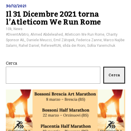
30/12/2021
Il 31 Dicembre 2021 torna
l’Atleticom We Run Rome
10k
,
News
#DiventArbitro
,
Ahmed Abdelwahed
,
Atleticom We Run Rome
,
Charity
Sponsor AIL
,
Daniele Meucci
,
Emil Zátopek
,
Federica Zanne
,
Marco Najibe
Salami
,
Rahel Daniel
,
RefereeRUN
,
sfida dei Rioni
,
Sofiia Yaremchuk
Cerca
Cerca