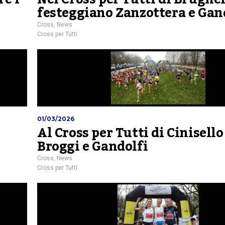
festeggiano Zanzottera e Gan
Cross
,
News
Cross per Tutti
01/03/2026
Al Cross per Tutti di Cinisell
Broggi e Gandolfi
Cross
,
News
Cross per Tutti