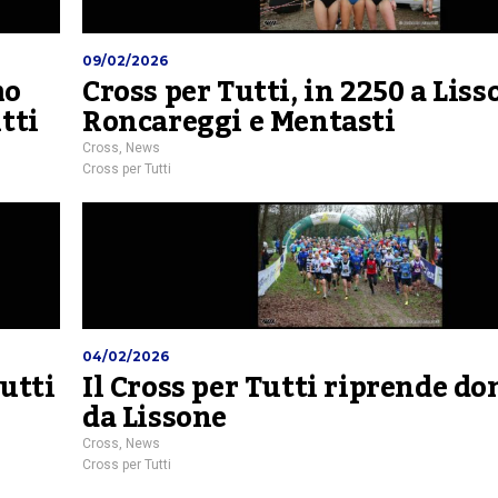
09/02/2026
mo
Cross per Tutti, in 2250 a Lis
tti
Roncareggi e Mentasti
Cross
,
News
Cross per Tutti
04/02/2026
Tutti
Il Cross per Tutti riprende d
da Lissone
Cross
,
News
Cross per Tutti