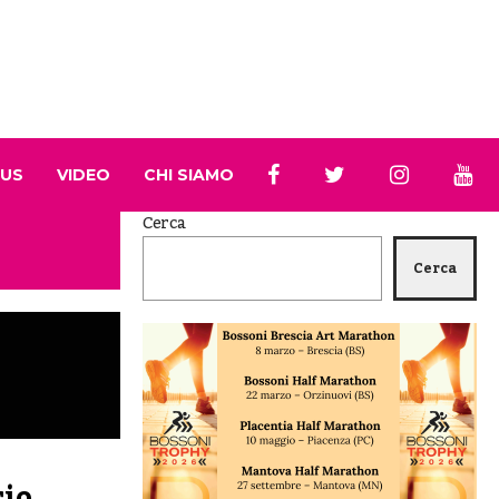
 US
VIDEO
CHI SIAMO
Cerca
Cerca
rio