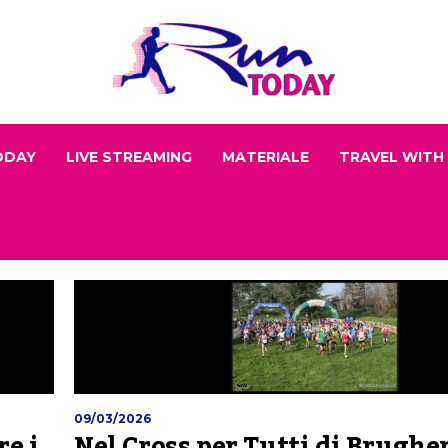
ODAY
LIVE STREAMING
MATERIALE
TRAVEL WITH
09/03/2026
re i
Nel Cross per Tutti di Brughe