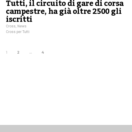
Tutti, il circuito di gare di corsa
campestre, ha già oltre 2500 gli
iscritti
Cross
,
News
Cross per Tutti
1
2
…
4