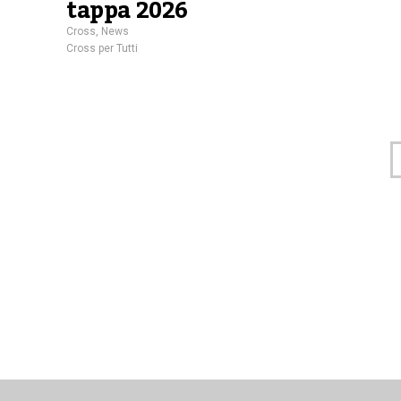
tappa 2026
Cross
,
News
Cross per Tutti