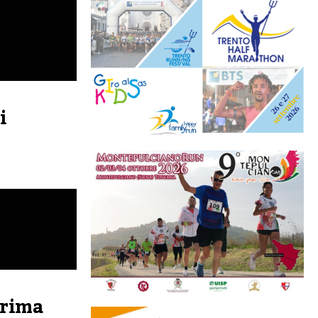
i
prima