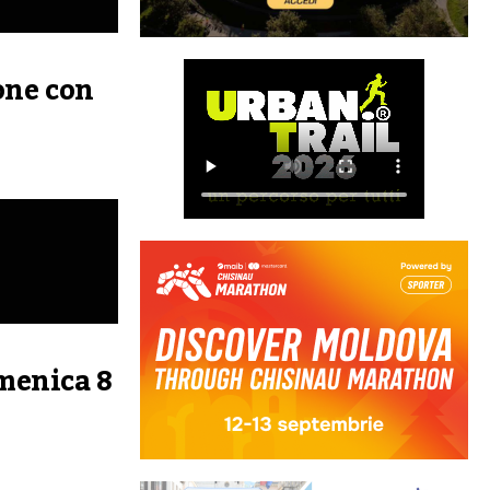
sone con
omenica 8