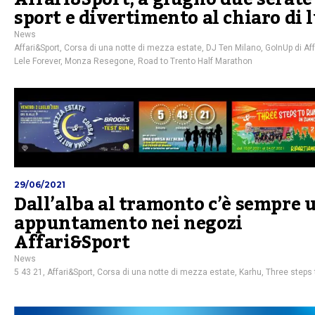
sport e divertimento al chiaro di 
News
Affari&Sport
,
Corsa di una notte di mezza estate
,
DJ Ten Milano
,
GoInUp di Aff
Lele Forever
,
Monza Resegone
,
Road to Trento Half Marathon
29/06/2021
Dall’alba al tramonto c’è sempre 
appuntamento nei negozi
Affari&Sport
News
5 43 21
,
Affari&Sport
,
Corsa di una notte di mezza estate
,
Karhu
,
Three steps 