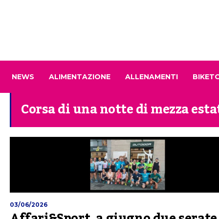
NEWS
ALIMENTAZIONE
ALLENAMENTI
BIKET
Corsa di una notte di mezza esta
03/06/2026
Affari&Sport, a giugno due serate