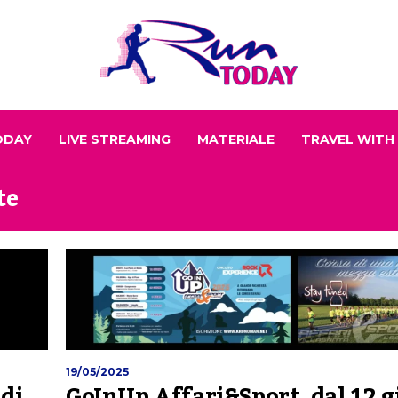
ODAY
LIVE STREAMING
MATERIALE
TRAVEL WITH
te
19/05/2025
 di
GoInUp Affari&Sport, dal 12 