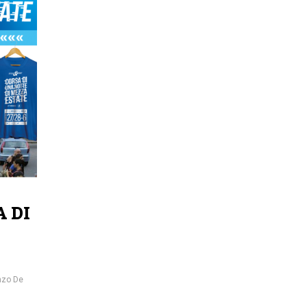
A DI
nzo De