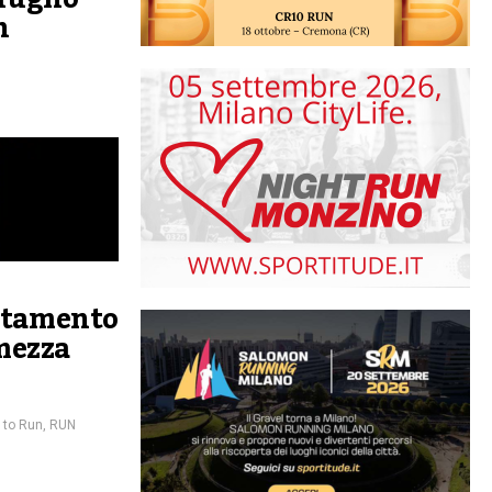
n
ntamento
 mezza
 to Run
,
RUN