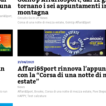
luna
tornano i sei appuntamenti i
montagna
ari&Sport
,
Circuito Go In UP
,
News
Corsa di una notte di mezza estate
,
GoInUp Affari&Sport
21/06/2021
un
Affari&Sport rinnova l’appu
con la “Corsa di una notte di
estate”
News
to run
Affari&Sport
,
Brooks
,
Corsa di una notte di mezza estate
,
Five Steps
HAPPY
,
Test calzature