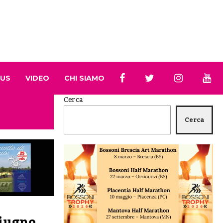
 US
VIDEO
CHI SIAMO
Cerca
Cerca
giugno