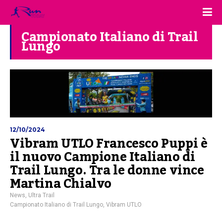
Campionato Italiano di Trail
Lungo
12/10/2024
Vibram UTLO Francesco Puppi è
il nuovo Campione Italiano di
Trail Lungo. Tra le donne vince
Martina Chialvo
News
,
Ultra Trail
Campionato Italiano di Trail Lungo
,
Vibram UTLO