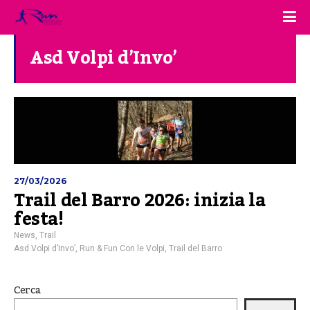
Asd Volpi d’Invo’
27/03/2026
Trail del Barro 2026: inizia la
festa!
News
,
Trail
Asd Volpi d’Invo’
,
Run & Fun Con le Volpi
,
Trail del Barro
Cerca