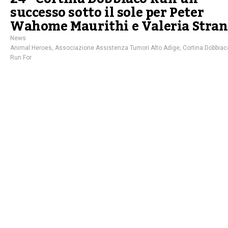
successo sotto il sole per Peter
Wahome Maurithi e Valeria Stra
News
Animal Heroes
,
Associazione Assistenza Tumori Alto Adige
,
Cortina Dobbia
Run For