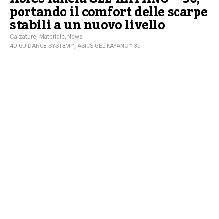
portando il comfort delle scarpe
stabili a un nuovo livello
Calzature
,
Materiale
,
News
4D GUIDANCE SYSTEM™
,
ASICS GEL-KAYANO™ 30