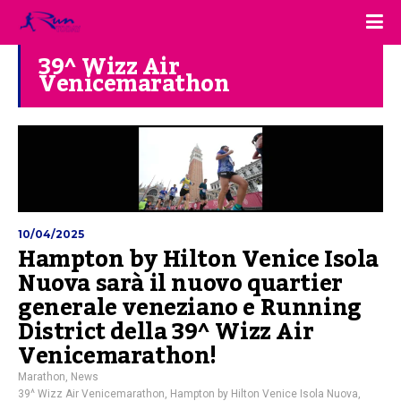
39^ Wizz Air
Venicemarathon
10/04/2025
Hampton by Hilton Venice Isola
Nuova sarà il nuovo quartier
generale veneziano e Running
District della 39^ Wizz Air
Venicemarathon!
Marathon
,
News
39^ Wizz Air Venicemarathon
,
Hampton by Hilton Venice Isola Nuova
,