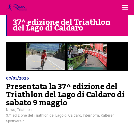
37^ edizione del Triathlon
del Lago di Caldaro
07/05/2026
Presentata la 37^ edizione del
Triathlon del Lago di Caldaro di
sabato 9 maggio
News
,
Triathlon
37^ edizione del Triathlon del Lago di Caldaro
,
Internorm
,
Kalterer
Sportverein