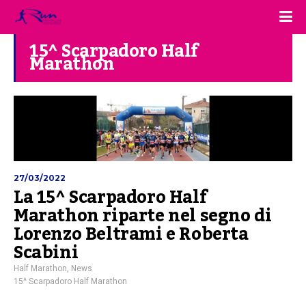
15^ Scarpadoro Half
Marathon
27/03/2022
La 15^ Scarpadoro Half
Marathon riparte nel segno di
Lorenzo Beltrami e Roberta
Scabini
Half Marathon
,
News
15^ Scarpadoro Half Marathon