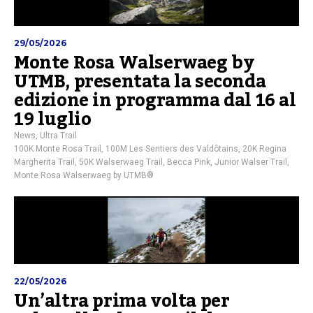
29/05/2026
Monte Rosa Walserwaeg by
UTMB, presentata la seconda
edizione in programma dal 16 al
19 luglio
News
,
Ultra Trail
100K Monte Rosa Trail
,
100M Les Sentiers des Valdôtains
,
20K Regina
Margherita Trail
,
50K Walserwaeg Trail
,
Becca Pink
,
Junior Walser Trail
,
Monte Rosa Walserwaeg by UTMB®
22/05/2026
Un’altra prima volta per