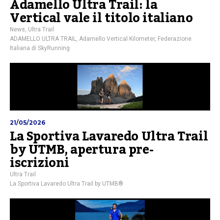
Adamello Ultra Trail: la
Vertical vale il titolo italiano
News
,
Ultra Trail
ADAMELLO ULTRA TRAIL
,
Adamello Vertical Kilometer
,
Federazione
Italiana di SkyRunning
21/05/2026
La Sportiva Lavaredo Ultra Trail
by UTMB, apertura pre-
iscrizioni
Ultra Trail
La Sportiva Lavaredo Ultra Trail by UTMB®