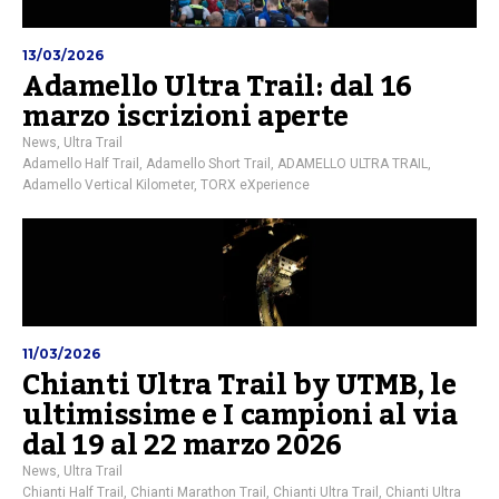
13/03/2026
Adamello Ultra Trail: dal 16
marzo iscrizioni aperte
News
,
Ultra Trail
Adamello Half Trail
,
Adamello Short Trail
,
ADAMELLO ULTRA TRAIL
,
Adamello Vertical Kilometer
,
TORX eXperience
11/03/2026
Chianti Ultra Trail by UTMB, le
ultimissime e I campioni al via
dal 19 al 22 marzo 2026
News
,
Ultra Trail
Chianti Half Trail
,
Chianti Marathon Trail
,
Chianti Ultra Trail
,
Chianti Ultra