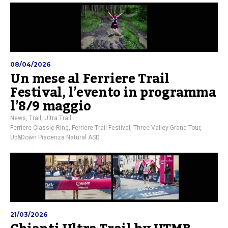
08/04/2026
Un mese al Ferriere Trail
Festival, l’evento in programma
l’8/9 maggio
News
,
Trail
,
Ultra Trail
Ferriere Classic Ring
,
Ferriere Trail Festival
,
Three Valley Grand Tour
,
Up&Down Piacenza Natural ASD
21/03/2026