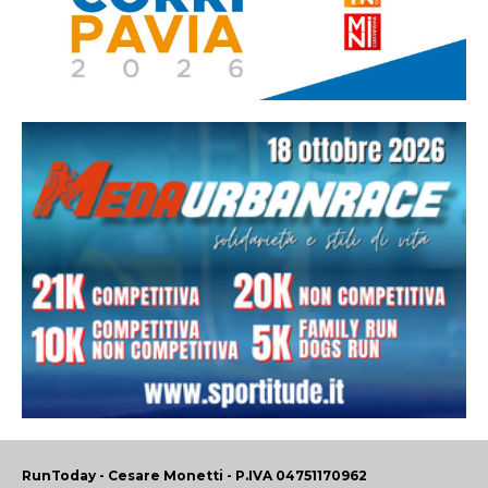
RunToday - Cesare Monetti - P.IVA 04751170962