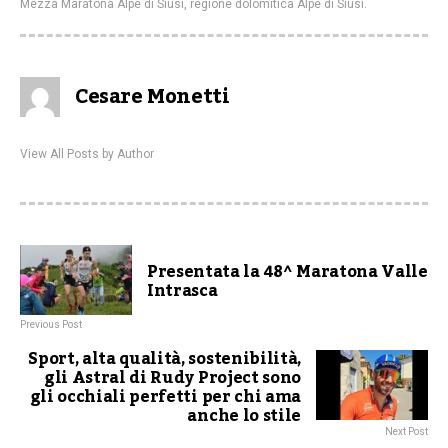
Mezza Maratona Alpe di Siusi
,
regione dolomitica Alpe di Siusi.
Cesare Monetti
View All Posts by Author
Presentata la 48^ Maratona Valle
Intrasca
Previous Post
Sport, alta qualità, sostenibilità,
gli Astral di Rudy Project sono
gli occhiali perfetti per chi ama
anche lo stile
Next Post