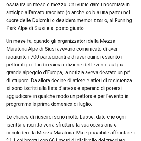
ossia tra un mese e mezzo. Chi vuole dare un’occhiata in
anticipo all’amato tracciato (o anche solo a una parte) nel
cuore delle Dolomiti o desidera memorizzarlo, al Running
Park Alpe di Siusi è al posto giusto.
Un mese fa, quando gli organizzatori della Mezza
Maratona Alpe di Siusi avevano comunicato di aver
raggiunto i 700 partecipanti e di aver quindi esaurito i
pettorali per l’undicesima edizione dell’evento sul più
grande alpeggio d’Europa, la notizia aveva destato un po’
di stupore. Da allora decine di atlete e atleti di resistenza
si sono iscritti alla lista d’attesa e sperano di potersi
aggiudicare in qualche modo un pettorale per l’evento in
programma la prima domenica di luglio.
Le chance di riuscirci sono molto basse, dato che ogni
iscritta e iscritto vorrà sfruttare la sua occasione e
concludere la Mezza Maratona. Ma è possibile affrontare i
21,1 chilometri con 601 metri di dislivello del tracciato