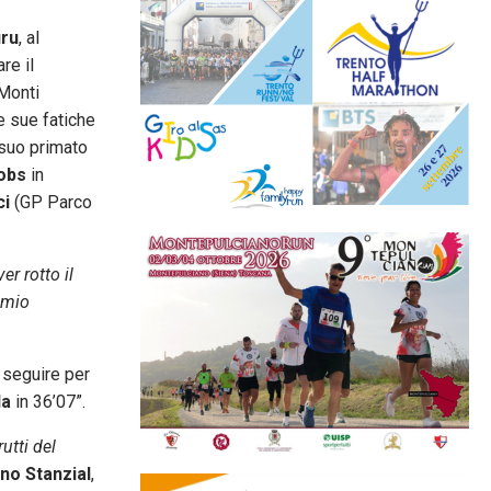
uru
, al
re il
Monti
 sue fatiche
 suo primato
obs
in
ci
(GP Parco
r rotto il
 mio
 seguire per
la
in 36’07”.
utti del
no Stanzial
,