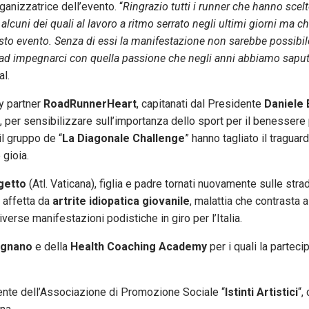
nizzatrice dell’evento. “
Ringrazio tutti i runner che hanno scelt
, alcuni dei quali al lavoro a ritmo serrato negli ultimi giorni ma 
uesto evento. Senza di essi la manifestazione non sarebbe possibil
d impegnarci con quella passione che negli anni abbiamo sapu
al.
ty partner
RoadRunnerHeart
, capitanati dal Presidente
Daniele 
 per sensibilizzare sull’importanza dello sport per il benessere 
l gruppo de “
La Diagonale Challenge
” hanno tagliato il traguard
 gioia.
getto
(Atl. Vaticana), figlia e padre tornati nuovamente sulle str
 affetta da
artrite idiopatica giovanile
, malattia che contrasta 
verse manifestazioni podistiche in giro per l’Italia.
ignano
e della
Health Coaching Academy
per i quali la parteci
ente dell’Associazione di Promozione Sociale “
Istinti Artistici
“,