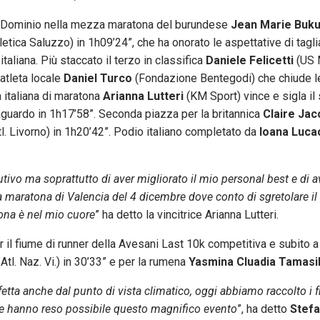
inio nella mezza maratona del burundese
Jean Marie Buk
letica Saluzzo) in 1h09’24”, che ha onorato le aspettative di taglia
aliana. Più staccato il terzo in classifica
Daniele Felicetti
(US 
’atleta locale
Daniel Turco
(Fondazione Bentegodi) che chiude le
 italiana di maratona
Arianna Lutteri
(KM Sport) vince e sigla il
raguardo in 1h17’58”. Seconda piazza per la britannica
Claire Jac
l. Livorno) in 1h20’42”. Podio italiano completato da
Ioana Luca
ivo ma soprattutto di aver migliorato il mio personal best e di ave
a maratona di Valencia del 4 dicembre dove conto di sgretolare il
rona è nel mio cuore
” ha detto la vincitrice Arianna Lutteri.
l fiume di runner della Avesani Last 10k competitiva e subito a
Atl. Naz. Vi.) in 30’33” e per la rumena
Yasmina Cluadia Tamasi
etta anche dal punto di vista climatico, oggi abbiamo raccolto i fr
i che hanno reso possibile questo magnifico evento
”, ha detto
Stefa