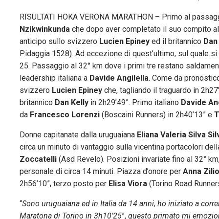
RISULTATI HOKA VERONA MARATHON – Primo al passaggio 
Nzikwinkunda
che dopo aver completato il suo compito al 2
anticipo sullo svizzero
Lucien Epiney
ed il britannico
Dan 
Pidaggia 1528). Ad eccezione di quest’ultimo, sul quale si 
25. Passaggio al 32° km dove i primi tre restano saldament
leadership italiana a
Davide Angilella
. Come da pronostico 
svizzero
Lucien Epiney
che, tagliando il traguardo in 2h27
britannico
Dan Kelly
in 2h29’49”. Primo italiano
Davide Ang
da
Francesco Lorenzi
(Boscaini Runners) in 2h40’13” e
T
Donne capitanate dalla uruguaiana
Eliana Valeria Silva Si
circa un minuto di vantaggio sulla vicentina portacolori del
Zoccatelli
(Asd Revelo). Posizioni invariate fino al 32° km,
personale di circa 14 minuti. Piazza d’onore per
Anna Zili
2h56’10”, terzo posto per
Elisa Viora
(Torino Road Runner
“
Sono uruguaiana ed in Italia da 14 anni, ho iniziato a corr
Maratona di Torino in 3h10’25
”,
questo primato mi emozio