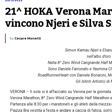
20/11/2022
21^ HOKA Verona Marat
vincono Njeri e Silva 
by
Cesare Monetti
Simon Kamau Njeri e Eliana 
nell’albo d’or
Nella 8^ Zero Wind Cangrande Half M
Sono Daniele Farronato e Yasmina Cla
RoadRunnerHeart con Daniele Bonacini, Mo
Gli Istinti Artistici 
VERONA – Il sole si è affacciato su Verona per la giornata
Verona Marathon, 8^ Zero Wind Cangrande Half Marathon 
Partenza alle 8.30 per i maratoneti e gli atleti della mezz
Piazza Bra vestita a festa e andare a caccia di fatica, sorr