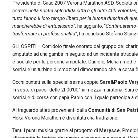
Presidente di Gaac 2007 Verona Marathon ASD, Società orga
correre nella nostra splendida città e gli oltre 400 volontari
tutto l’anno il loro tempo libero per la buona riuscita di q
mancherebbe di entusiasmo
”, ha aggiunto. “
Continueremo a
trasformare in professionalità
”, ha concluso Stefano Stanzi
GLI OSPITI – Corridoio finale onorato dal gruppo del chari
amputato ad una gamba in seguito ad un incidente stradale,
e sociale per le persone amputate. Daniele, Mohammed e i
sorrisi e un turbine di emozioni dimostrando che la corsa è
Occhi puntati sulla specialissima coppia
Sara&Paolo Var
in veste di pacer delle 2h00’00” in mezza maratona. Sara è
sorrisi e di corsa con papà Paolo con il quale partecipa a di
Al traguardo atleti provenienti dalla
Comunità di San Patr
Hoka Verona Marathon è diventata una tradizione.
Tanti i punti musica grazie al progetto di
Merysse
, Presid