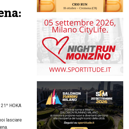
na: 
di 21^ HOKA
poi lasciare
rena.