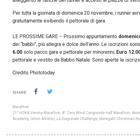
alleggerito le fatiche dei runner e acceso le piazze di Vero
Per tutta la giornata di domenica 20 novembre, i runner avr
gratuitamente esibendo il pettorale di gara.
LE PROSSIME GARE – Prossimo appuntamento
domenica
dei “babbi”, più allegra e dolce dell’anno. Le iscrizioni son
6.00
solo pacco gara e pettorale per minorenni;
Euro 12.0
pettorale e vestito da Babbo Natale. Sono aperte le iscrizi
Credits Phototoday
SHARE
Marathon
21^ HOKA Verona Marathon
,
8^ Zero Wind Cangrande Half Marathon
,
Aves
Academy
,
Istinti Artistici
,
La Diagonale Challenge
,
Melegatti Christmas R