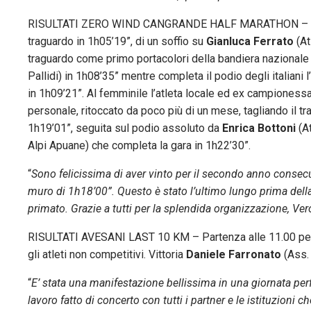
RISULTATI ZERO WIND CANGRANDE HALF MARATHON – Dom
traguardo in 1h05’19”, di un soffio su
Gianluca Ferrato
(At
traguardo come primo portacolori della bandiera nazionale it
Pallidi) in 1h08’35” mentre completa il podio degli italiani l
in 1h09’21”. Al femminile l’atleta locale ed ex campionessa
personale, ritoccato da poco più di un mese, tagliando il t
1h19’01”, seguita sul podio assoluto da
Enrica Bottoni
(At
Alpi Apuane) che completa la gara in 1h22’30”.
“
Sono felicissima di aver vinto per il secondo anno consecut
muro di 1h18’00”. Questo è stato l’ultimo lungo prima dell
primato. Grazie a tutti per la splendida organizzazione, Ve
RISULTATI AVESANI LAST 10 KM – Partenza alle 11.00 per i
gli atleti non competitivi. Vittoria
Daniele Farronato
(Ass. 
“
E’ stata una manifestazione bellissima in una giornata perf
lavoro fatto di concerto con tutti i partner e le istituzion