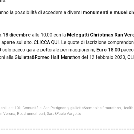
na.
anno la possibilità di accedere a diversi
monumenti e musei civ
 18 dicembre
alle 10.00 con la
Melegatti Christmas Run Ver
o aperte sul sito,
CLICCA QUI
. Le quote di iscrizione comprendo
0
solo pacco gara e pettorale per maggiorenni;
Euro 18.00
pacco 
oni alla
Giulietta&Romeo Half Marathon
del 12 febbraio 2023,
CL
ani Last 10k
,
Comunità di San Patrignano
,
giulietta&romeo half marathon
,
Health
un Verona
,
Roadrunnerheart
,
Sara&Paolo Vargetto