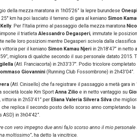
della mezza maratona in 1h05’26” la lepre burundese
Onesp
5° km ha poi lasciato il terreno di gara al keniano
Simon Kamau
Kelly
. Per l’Italia primo al passaggio della mezza maratona
Nico
impone il triatleta
Alessandro Degasperi
, immutate le posizion
e nelle loro posizioni mentre Degasperi scivola dalla classifica 
vittoria per il keniano
Simon Kamau Njeri
in 2h18’47” in netto a
’59”, migliora di qualche secondo il suo personale datato 2015. T
ilella
(Atl. Franciacorta) in 2h33’37”. Podio tricolore completato
ommaso Giovannini
(Running Club Fossombrone) in 2h43’04”.
lvera
(Atl. Cinisello) che fa registrare il passaggio a metà gara i
la società locale Km Sport
Anna Zilio
e in netto vantaggio su
Gio
 vittoria in 2h53’41” per
Eliana Valeria Silvera Silva
che migliora
o
che replica il secondo posto dello scorso anno completando la 
s ASD) in 3h04’42”.
ere con vero impegno due anni fa,lo scorso anno il mio personale 
na moltissimo
”, ha detto la vincitrice.