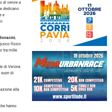
o di venire a
che dedicano
e e
to
Bonacini
,
psico-fisico
o tra mille
ade di Verona
a suon di
pazione alla
 che hanno