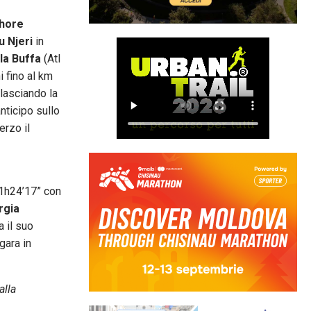
hore
 Njeri
in
la Buffa
(Atl
i fino al km
lasciando la
nticipo sullo
erzo il
n 1h24’17” con
rgia
 il suo
gara in
alla