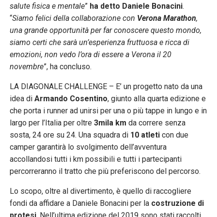
salute fisica e mentale
”
ha detto Daniele Bonacini
.
“
Siamo felici della collaborazione con
Verona Marathon
,
una grande opportunità per far conoscere questo mondo,
siamo certi che sarà un’esperienza fruttuosa e ricca di
emozioni, non vedo l’ora di essere a Verona il 20
novembre
”, ha concluso.
LA DIAGONALE CHALLENGE – E’ un progetto nato da una
idea di
Armando Cosentino
, giunto alla quarta edizione e
che porta i runner ad unirsi per una o più tappe in lungo e in
largo per l’Italia per oltre
3mila km
da correre senza
sosta, 24 ore su 24. Una squadra di
10 atleti
con due
camper garantirà lo svolgimento dell’avventura
accollandosi tutti i km possibili e tutti i partecipanti
percorreranno il tratto che più preferiscono del percorso.
Lo scopo, oltre al divertimento, è quello di raccogliere
fondi da affidare a Daniele Bonacini per la
costruzione di
protesi
. Nell’ultima edizione del 2019 sono stati raccolti