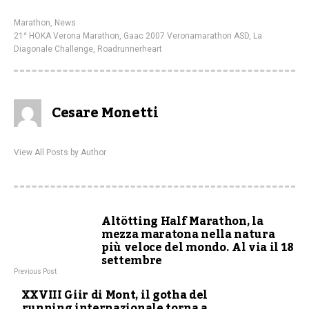
Marathon
,
News
21^ HOKA Verona Marathon
,
Gaac 2007 Veronamarathon ASD
,
La
Diagonale Challenge
,
Roadrunnerheart
Cesare Monetti
View All Posts by Author
Altötting Half Marathon, la
mezza maratona nella natura
più veloce del mondo. Al via il 18
settembre
Previous Post
XXVIII Giir di Mont, il gotha del
running internazionale torna a