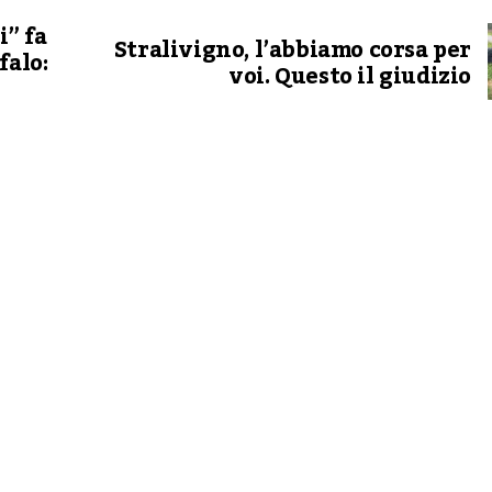
i” fa
Stralivigno, l’abbiamo corsa per
falo:
voi. Questo il giudizio