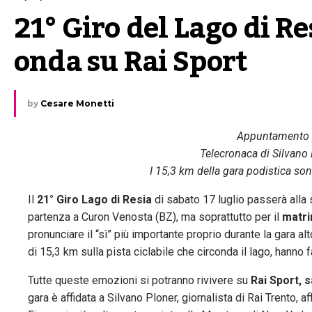
21° Giro del Lago di Res
onda su Rai Sport
by
Cesare Monetti
Appuntamento pe
Telecronaca di Silvano
I 15,3 km della gara podistica son
Il
21° Giro Lago di Resia
di sabato 17 luglio passerà alla st
partenza a Curon Venosta (BZ), ma soprattutto per il
matr
pronunciare il “sì” più importante proprio durante la gara a
di 15,3 km sulla pista ciclabile che circonda il lago, hanno 
Tutte queste emozioni si potranno rivivere su
Rai Sport, s
gara è affidata a Silvano Ploner, giornalista di Rai Trento, 