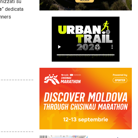
onizzati su
e
” dedicata
unners