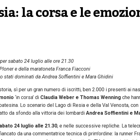
ia: la corsa e le emozion
r sabato 24 luglio alle ore 21.30
 Ploner e della maratoneta Franca Fiacconi
o stati dominati da Andrea Soffientini e Mara Ghidini
oria, sì per un gran numero di iscritti, ben 2.000 i presenti ai nast
imonio
‘in corsa’ di
Claudia Weber e Thomas Wenning
che hann
ltoatesina. Lo scenario del Lago di Resia e della Val Venosta, con 
fatto da sfondo alla vittoria dei lombardi
Andrea Soffientini e Ma
abato 24 luglio alle 21.30
, e nelle successive repliche. La telec
affiancato da una commentatrice tecnica di prim’ordine: la runner F