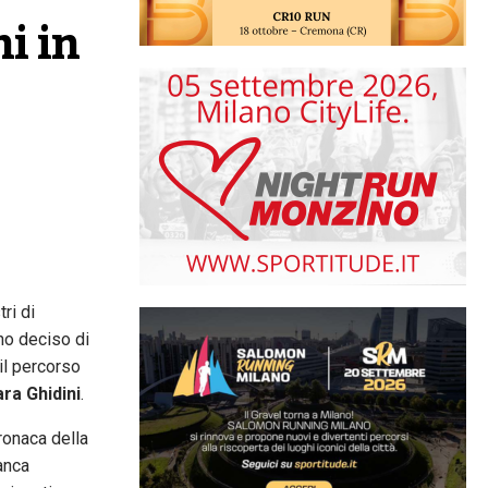
i in 
ri di
o deciso di
il percorso
ra Ghidini
.
ronaca della
ranca