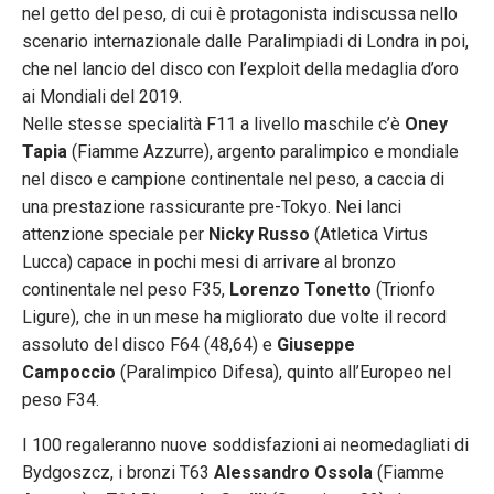
nel getto del peso, di cui è protagonista indiscussa nello
scenario internazionale dalle Paralimpiadi di Londra in poi,
che nel lancio del disco con l’exploit della medaglia d’oro
ai Mondiali del 2019.
Nelle stesse specialità F11 a livello maschile c’è
Oney
Tapia
(Fiamme Azzurre), argento paralimpico e mondiale
nel disco e campione continentale nel peso, a caccia di
una prestazione rassicurante pre-Tokyo. Nei lanci
attenzione speciale per
Nicky Russo
(Atletica Virtus
Lucca) capace in pochi mesi di arrivare al bronzo
continentale nel peso F35,
Lorenzo Tonetto
(Trionfo
Ligure), che in un mese ha migliorato due volte il record
assoluto del disco F64 (48,64) e
Giuseppe
Campoccio
(Paralimpico Difesa), quinto all’Europeo nel
peso F34.
I 100 regaleranno nuove soddisfazioni ai neomedagliati di
Bydgoszcz, i bronzi T63
Alessandro Ossola
(Fiamme