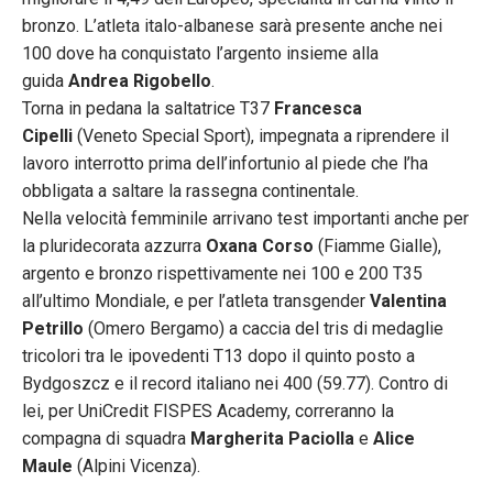
bronzo. L’atleta italo-albanese sarà presente anche nei
100 dove ha conquistato l’argento insieme alla
guida
Andrea Rigobello
.
Torna in pedana la saltatrice T37
Francesca
Cipelli
(Veneto Special Sport), impegnata a riprendere il
lavoro interrotto prima dell’infortunio al piede che l’ha
obbligata a saltare la rassegna continentale.
Nella velocità femminile arrivano test importanti anche per
la pluridecorata azzurra
Oxana Corso
(Fiamme Gialle),
argento e bronzo rispettivamente nei 100 e 200 T35
all’ultimo Mondiale, e per l’atleta transgender
Valentina
Petrillo
(Omero Bergamo) a caccia del tris di medaglie
tricolori tra le ipovedenti T13 dopo il quinto posto a
Bydgoszcz e il record italiano nei 400 (59.77). Contro di
lei, per UniCredit FISPES Academy, correranno la
compagna di squadra
Margherita Paciolla
e
Alice
Maule
(Alpini Vicenza).