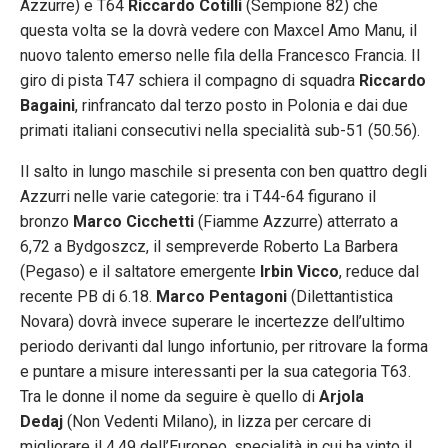
Azzurre) e T64
Riccardo Cotilli
(Sempione 82) che
questa volta se la dovrà vedere con Maxcel Amo Manu, il
nuovo talento emerso nelle fila della Francesco Francia. Il
giro di pista T47 schiera il compagno di squadra
Riccardo
Bagaini
, rinfrancato dal terzo posto in Polonia e dai due
primati italiani consecutivi nella specialità sub-51 (50.56).
Il salto in lungo maschile si presenta con ben quattro degli
Azzurri nelle varie categorie: tra i T44-64 figurano il
bronzo
Marco Cicchetti
(Fiamme Azzurre) atterrato a
6,72 a Bydgoszcz, il sempreverde Roberto La Barbera
(Pegaso) e il saltatore emergente
Irbin Vicco
, reduce dal
recente PB di 6.18.
Marco Pentagoni
(Dilettantistica
Novara) dovrà invece superare le incertezze dell’ultimo
periodo derivanti dal lungo infortunio, per ritrovare la forma
e puntare a misure interessanti per la sua categoria T63.
Tra le donne il nome da seguire è quello di
Arjola
Dedaj
(Non Vedenti Milano), in lizza per cercare di
migliorare il 4,49 dell’Europeo, specialità in cui ha vinto il