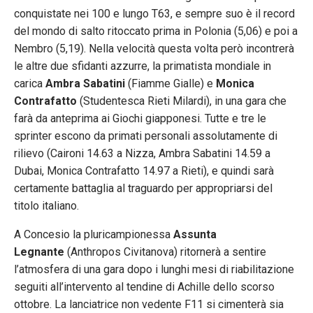
conquistate nei 100 e lungo T63, e sempre suo è il record
del mondo di salto ritoccato prima in Polonia (5,06) e poi a
Nembro (5,19). Nella velocità questa volta però incontrerà
le altre due sfidanti azzurre, la primatista mondiale in
carica
Ambra Sabatini
(Fiamme Gialle) e
Monica
Contrafatto
(Studentesca Rieti Milardi), in una gara che
farà da anteprima ai Giochi giapponesi. Tutte e tre le
sprinter escono da primati personali assolutamente di
rilievo (Caironi 14.63 a Nizza, Ambra Sabatini 14.59 a
Dubai, Monica Contrafatto 14.97 a Rieti), e quindi sarà
certamente battaglia al traguardo per appropriarsi del
titolo italiano.
A Concesio la pluricampionessa
Assunta
Legnante
(Anthropos Civitanova) ritornerà a sentire
l’atmosfera di una gara dopo i lunghi mesi di riabilitazione
seguiti all’intervento al tendine di Achille dello scorso
ottobre. La lanciatrice non vedente F11 si cimenterà sia