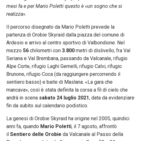
mesi fa e per Mario Poletti questo è «un sogno che si
realizza».
Il percorso disegnato da Mario Poletti prevede la
partenza di Orobie Skyraid dalla piazza del comune di
Ardesio e arrivo al centro sportivo di Valbondione. Nel
mezzo
56
chilometri con
3.800
metri di dislivello, fra Val
Seriana e Val Brembana, passando da Valcanale, rifugio
Alpe Corte, rifugio Laghi Gemelli, rifugio Calvi, rifugio
Brunone, rifugio Coca (da raggiungere percorrendo il
sentiero basso) e baite di Maslana. «La gara che
mancava», così è stata definita la corsa a fil di cielo che
andrà in scena
sabato 24 luglio 2021
, data da evidenziare
fin da subito sul calendario podistico.
La genesi di Orobie Skyraid ha origine nel 2005, quindici
anni fa, quando
Mario Poletti
, il 7 agosto, affrontò
il
Sentiero delle Orobie
da Valcanale al Passo della