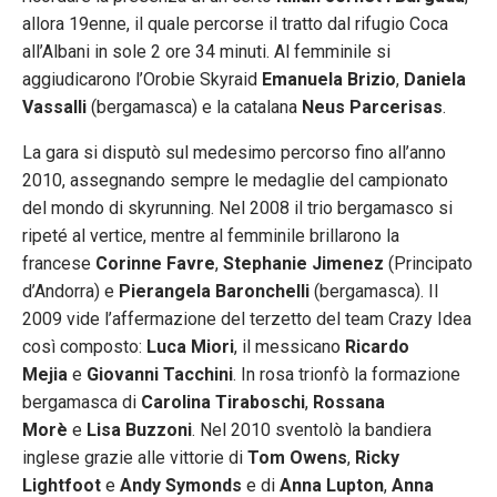
allora 19enne, il quale percorse il tratto dal rifugio Coca
all’Albani in sole 2 ore 34 minuti. Al femminile si
aggiudicarono l’Orobie Skyraid
Emanuela Brizio
,
Daniela
Vassalli
(bergamasca) e la catalana
Neus Parcerisas
.
La gara si disputò sul medesimo percorso fino all’anno
2010, assegnando sempre le medaglie del campionato
del mondo di skyrunning. Nel 2008 il trio bergamasco si
ripeté al vertice, mentre al femminile brillarono la
francese
Corinne Favre
,
Stephanie Jimenez
(Principato
d’Andorra) e
Pierangela Baronchelli
(bergamasca). Il
2009 vide l’affermazione del terzetto del team Crazy Idea
così composto:
Luca Miori
, il messicano
Ricardo
Mejia
e
Giovanni Tacchini
. In rosa trionfò la formazione
bergamasca di
Carolina Tiraboschi
,
Rossana
Morè
e
Lisa Buzzoni
. Nel 2010 sventolò la bandiera
inglese grazie alle vittorie di
Tom Owens
,
Ricky
Lightfoot
e
Andy Symonds
e di
Anna Lupton
,
Anna