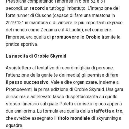
Presolana completando l’impresa in 8 ore 52 e 31
secondi, un
record
a tutt’oggi imbattuto. L’intenzione del
forte runner di Clusone (capace di fare una maratona in
2h19’13” in maratona e di vincere le più importanti skyrace
del mondo come Zegama e il 4 Luglio), nel compiere
l’impresa, era quella di
promuovere le Orobie
tramite la
pratica sportiva.
La nascita di Orobie Skyraid
Assistettero al tentativo di record migliaia di persone:
l’attenzione della gente (e dei media) gli permise di fare
il
passo successivo
. Vale a dire organizzare, insieme a
Promoeventi, la prima edizione di Orobie Skyraid. Una gara
durissima e ad elevato tasso di spettacolarità su quello
stesso itinerario sul quale Poletti si mise in gioco appena
due anni prima. La formula era quella della
staffetta a tre
,
che avrebbe assegnato il
titolo mondiale
di skyrunning a
squadre.