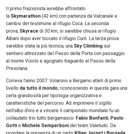
Il primo frazionista avrebbe affrontato
la
Skymarathon
(42 km) con partenza da Valcanale e
cambio del testimone al rifugio Coca. La seconda
prova,
Skyrace
di 30 km, si sarebbe chiusa al rifugio
Albani dopo aver toccato il rifugio Curò. La terza prova
sarebbe stata la più tecnica, una
Sky Climbing
sul
sentiero attrezzato del Passo della Porta con passaggio
al monte Visolo e agognato traguardo al Passo della
Presolana.
Correva l’anno 2007. Volarono a Bergamo atleti di primo
livello
da tutto il mondo
, riconoscendo in questa gara una
certa grandiosità per tipologia organizzativa e
caratteristiche del percorso. Ad imprimere il sigillo
nell’albo d’oro e a vincere il campionato mondiale fu un
collaudato trio tutto bergamasco:
Fabio Bonfanti
,
Paolo
Gotti
e
Michele Semperboni
del team Valetudo. Da
ricordare la presenza di un certo
Kilian Jornet i Burgada
,