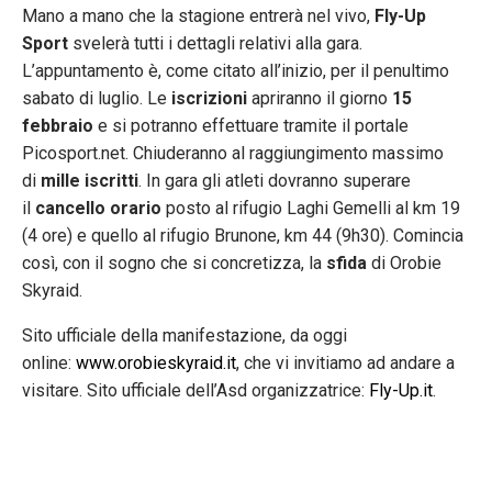
Mano a mano che la stagione entrerà nel vivo,
Fly-Up
Sport
svelerà tutti i dettagli relativi alla gara.
L’appuntamento è, come citato all’inizio, per il penultimo
sabato di luglio. Le
iscrizioni
apriranno il giorno
15
febbraio
e si potranno effettuare tramite il portale
Picosport.net. Chiuderanno al raggiungimento massimo
di
mille iscritti
. In gara gli atleti dovranno superare
il
cancello orario
posto al rifugio Laghi Gemelli al km 19
(4 ore) e quello al rifugio Brunone, km 44 (9h30). Comincia
così, con il sogno che si concretizza, la
sfida
di Orobie
Skyraid.
Sito ufficiale della manifestazione, da oggi
online:
www.orobieskyraid.it
, che vi invitiamo ad andare a
visitare. Sito ufficiale dell’Asd organizzatrice:
Fly-Up.it
.