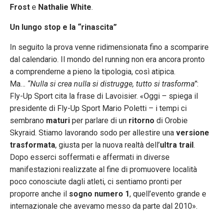
Frost
e
Nathalie White
.
Un lungo stop e la “rinascita”
In seguito la prova venne ridimensionata fino a scomparire
dal calendario. Il mondo del running non era ancora pronto
a comprenderne a pieno la tipologia, così atipica.
Ma…
“Nulla si crea nulla si distrugge, tutto si trasforma”
:
Fly-Up Sport cita la frase di Lavoisier. «Oggi – spiega il
presidente di Fly-Up Sport Mario Poletti – i tempi ci
sembrano
maturi
per parlare di un
ritorno
di Orobie
Skyraid. Stiamo lavorando sodo per allestire una
versione
trasformata
, giusta per la nuova realtà dell’
ultra trail
.
Dopo esserci soffermati e affermati in diverse
manifestazioni realizzate al fine di promuovere località
poco conosciute dagli atleti, ci sentiamo pronti per
proporre anche il
sogno numero 1
, quell’evento grande e
internazionale che avevamo messo da parte dal 2010».