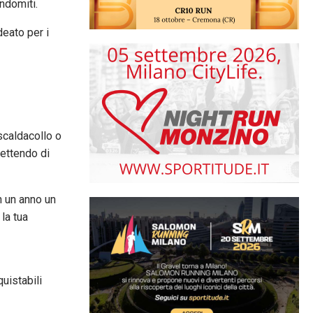
ndomiti.
deato per i
 scaldacollo o
mettendo di
n un anno un
 la tua
uistabili