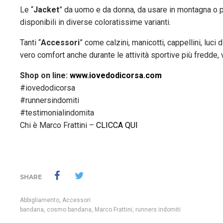
Le “
Jacket
” da uomo e da donna, da usare in montagna o por
disponibili in diverse coloratissime varianti.
Tanti “
Accessori
” come calzini, manicotti, cappellini, luc
vero comfort anche durante le attività sportive più fredde, 
Shop on line:
www.iovedodicorsa.com
#iovedodicorsa
#runnersindomiti
#testimonialindomita
Chi è Marco Frattini –
CLICCA QUI
SHARE
Abbigliamento
,
Accessori
bandana
,
cosmo bandana
,
Marco Frattini
,
runners indomiti