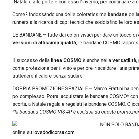
Natale è alle porte e con esso l’inverno, per continuare a 
Come? Indossando una delle coloratissime
bandane
dell
runners alla ricerca di capi tecnici che soddisfino le loro
LE BANDANE – Tutte dai colori vivaci per dare un tocco di a
versioni
di
altissima qualità
, le bandane COSMO rappresen
Il successo della
linea COSMO
è anche nella
versatilità
,
come protezione per il viso e per pre-riscaldare l’aria prima
trattenere il calore senza sudare.
DOPPIA PROMOZIONE SPAZIALE – Marco Frattini ha pen
po’ complesso. Potrai acquistare le bandane COSMO* co
scorta, a Natale regala e regalati le bandane COSMO. Clic
*la bandana COSMO VIS 4P è esclusa da questa promozio
NON SOLO BANDANE 
online su
iovedodicorsa.com
.