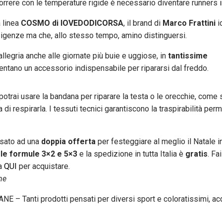
correre con le temperature rigide è necessario diventare runners i
a linea
COSMO di IOVEDODICORSA
, il brand di
Marco Frattini
i
 esigenze ma che, allo stesso tempo, amino distinguersi.
llegria anche alle giornate più buie e uggiose, in
tantissime
tano un accessorio indispensabile per ripararsi dal freddo.
 potrai usare la bandana per riparare la testa o le orecchie, come
 di respirarla. I tessuti tecnici garantiscono la traspirabilità per
sato ad una
doppia offerta
per festeggiare al meglio il Natale i
n
le formule 3×2 e 5×3
e la spedizione in tutta Italia è
gratis
. Fai
ca
QUI
per acquistare.
ne
– Tanti prodotti pensati per diversi sport e coloratissimi, acq