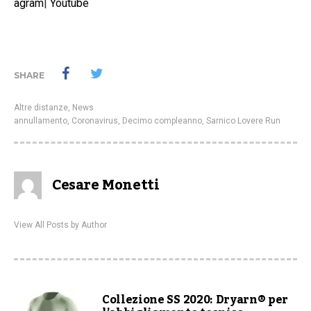
agram
|
Youtube
SHARE
Altre distanze
,
News
annullamento
,
Coronavirus
,
Decimo compleanno
,
Sarnico Lovere Run
Cesare Monetti
View All Posts by Author
Collezione SS 2020: Dryarn® per