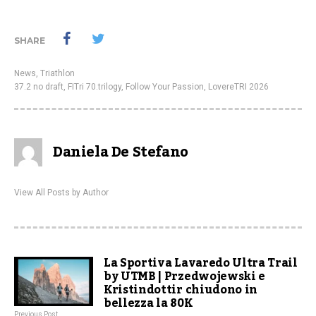
SHARE
News
,
Triathlon
37.2 no draft
,
FITri 70.trilogy
,
Follow Your Passion
,
LovereTRI 2026
Daniela De Stefano
View All Posts by Author
La Sportiva Lavaredo Ultra Trail
by UTMB | Przedwojewski e
Kristindottir chiudono in
bellezza la 80K
Previous Post