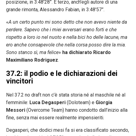
posizione, in 3:48’28”. E terzo, anch’egli autore di una
grande rimonta, Alessandro Fabian, in 3:48’57”.
«
A un certo punto mi sono detto che non avevo niente da
perdere. Sapevo che i miei avversari erano forti e che
rispetto a loro io nel nuoto e nella bici ho delle lacune, ma
ero anche consapevole che nella corsa posso dire la mia.
Sono stanco sì, ma felice
»
ha dichiarato Ricardo
Maximiliano Rodriguez
.
37.2: il podio e le dichiarazioni dei
vincitori
Nel 37.2 no draft non c’è stata storia né al maschile né al
femminile:
Luca Degasperi
(Doloteam) e
Giorgia
Messori
(Overcome Team) hanno condotto dall’inizio alla
fine, senza mai essere realmente impensieriti.
Degasperi, che dodici mesi fa si era classificato secondo,