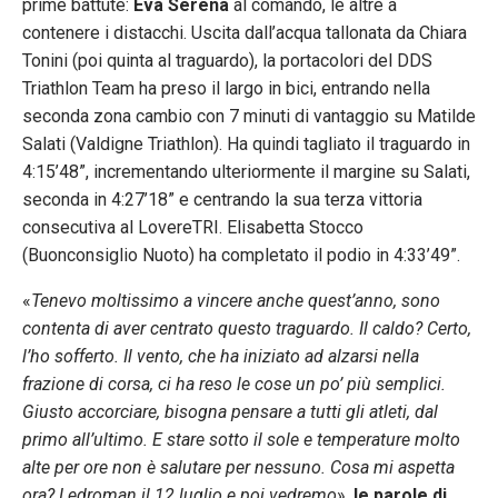
prime battute:
Eva Serena
al comando, le altre a
contenere i distacchi. Uscita dall’acqua tallonata da Chiara
Tonini (poi quinta al traguardo), la portacolori del DDS
Triathlon Team ha preso il largo in bici, entrando nella
seconda zona cambio con 7 minuti di vantaggio su Matilde
Salati (Valdigne Triathlon). Ha quindi tagliato il traguardo in
4:15’48”, incrementando ulteriormente il margine su Salati,
seconda in 4:27’18” e centrando la sua terza vittoria
consecutiva al LovereTRI. Elisabetta Stocco
(Buonconsiglio Nuoto) ha completato il podio in 4:33’49”.
«
Tenevo moltissimo a vincere anche quest’anno, sono
contenta di aver centrato questo traguardo. Il caldo? Certo,
l’ho sofferto. Il vento, che ha iniziato ad alzarsi nella
frazione di corsa, ci ha reso le cose un po’ più semplici.
Giusto accorciare, bisogna pensare a tutti gli atleti, dal
primo all’ultimo. E stare sotto il sole e temperature molto
alte per ore non è salutare per nessuno. Cosa mi aspetta
ora? Ledroman il 12 luglio e poi vedremo
»,
le parole di