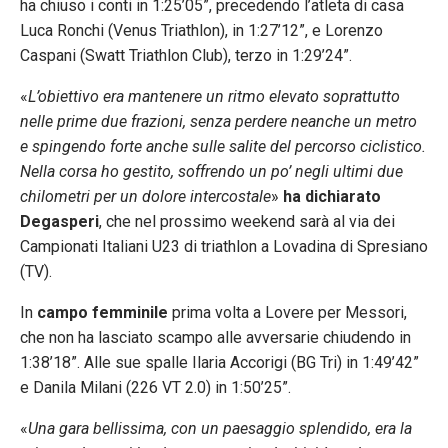
ha chiuso i conti in 1:25’05”, precedendo l’atleta di casa
Luca Ronchi (Venus Triathlon), in 1:27’12”, e Lorenzo
Caspani (Swatt Triathlon Club), terzo in 1:29’24”.
«
L’obiettivo era mantenere un ritmo elevato soprattutto
nelle prime due frazioni, senza perdere neanche un metro
e spingendo forte anche sulle salite del percorso ciclistico.
Nella corsa ho gestito, soffrendo un po’ negli ultimi due
chilometri per un dolore intercostale
»
ha dichiarato
Degasperi
, che nel prossimo weekend sarà al via dei
Campionati Italiani U23 di triathlon a Lovadina di Spresiano
(TV).
In
campo femminile
prima volta a Lovere per Messori,
che non ha lasciato scampo alle avversarie chiudendo in
1:38’18”. Alle sue spalle Ilaria Accorigi (BG Tri) in 1:49’42”
e Danila Milani (226 VT 2.0) in 1:50’25”.
«
Una gara bellissima, con un paesaggio splendido, era la