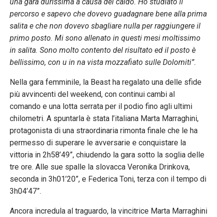
una gara durissima a causa del caldo. Ho studiato il
percorso e sapevo che dovevo guadagnare bene alla prima
salita e che non dovevo sbagliare nulla per raggiungere il
primo posto. Mi sono allenato in questi mesi moltissimo
in salita. Sono molto contento del risultato ed il posto è
bellissimo, con u in na vista mozzafiato sulle Dolomiti”.
Nella gara femminile, la Beast ha regalato una delle sfide
più avvincenti del weekend, con continui cambi al
comando e una lotta serrata per il podio fino agli ultimi
chilometri. A spuntarla è stata l’italiana Marta Marraghini,
protagonista di una straordinaria rimonta finale che le ha
permesso di superare le avversarie e conquistare la
vittoria in 2h58’49”, chiudendo la gara sotto la soglia delle
tre ore. Alle sue spalle la slovacca Veronika Drinkova,
seconda in 3h01’20”, e Federica Toni, terza con il tempo di
3h04’47”.
Ancora incredula al traguardo, la vincitrice Marta Marraghini