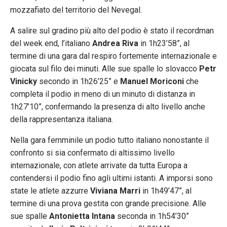
mozzafiato del territorio del Nevegal.
A salire sul gradino più alto del podio è stato il recordman
del week end, l’italiano
Andrea Riva
in 1h23’58”, al
termine di una gara dal respiro fortemente internazionale e
giocata sul filo dei minuti. Alle sue spalle lo slovacco
Petr
Vinicky
secondo in 1h26’25” e
Manuel Moriconi
che
completa il podio in meno di un minuto di distanza in
1h27’10”, confermando la presenza di alto livello anche
della rappresentanza italiana.
Nella gara femminile un podio tutto italiano nonostante il
confronto si sia confermato di altissimo livello
internazionale, con atlete arrivate da tutta Europa a
contendersi il podio fino agli ultimi istanti. A imporsi sono
state le atlete azzurre
Viviana Marri
in 1h49’47”, al
termine di una prova gestita con grande precisione. Alle
sue spalle
Antonietta Intana
seconda in 1h54’30”