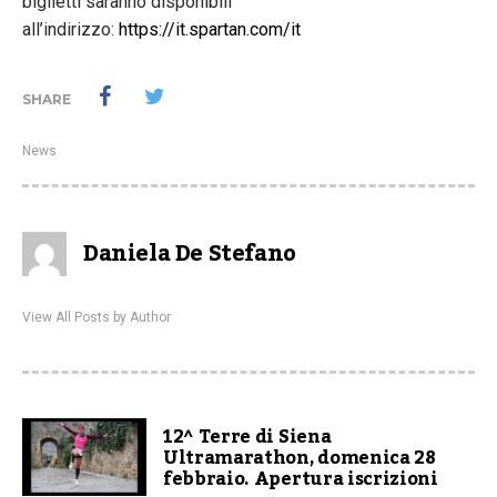
biglietti saranno disponibili
all’indirizzo:
https://it.spartan.com/it
SHARE
News
Daniela De Stefano
View All Posts by Author
12^ Terre di Siena
Ultramarathon, domenica 28
febbraio. Apertura iscrizioni