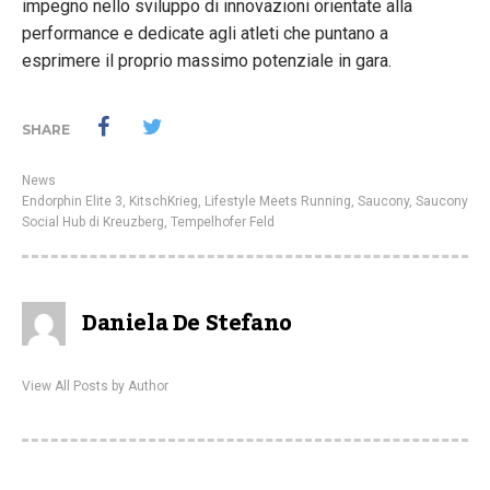
impegno nello sviluppo di innovazioni orientate alla
performance e dedicate agli atleti che puntano a
esprimere il proprio massimo potenziale in gara.
SHARE
News
Endorphin Elite 3
,
KitschKrieg
,
Lifestyle Meets Running
,
Saucony
,
Saucony
Social Hub di Kreuzberg
,
Tempelhofer Feld
Daniela De Stefano
View All Posts by Author