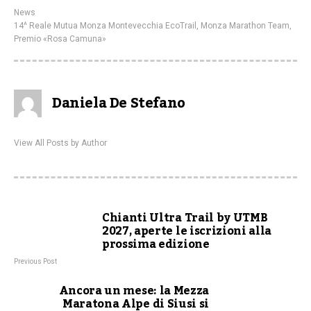
News
14^ Reale Mutua Monza Montevecchia EcoTrail
,
Monza Marathon Team
,
Premio «Rosa Camuna»
Daniela De Stefano
View All Posts by Author
Chianti Ultra Trail by UTMB
2027, aperte le iscrizioni alla
prossima edizione
Previous Post
Ancora un mese: la Mezza
Maratona Alpe di Siusi si