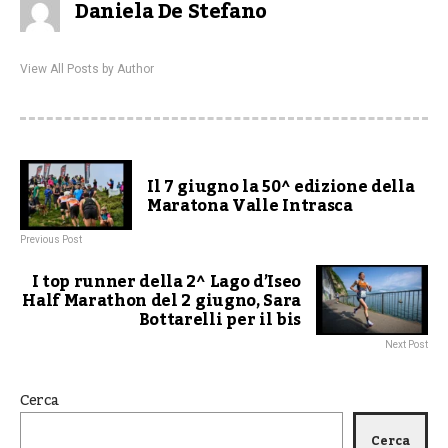
Daniela De Stefano
View All Posts by Author
Il 7 giugno la 50^ edizione della
Maratona Valle Intrasca
Previous Post
I top runner della 2^ Lago d’Iseo
Half Marathon del 2 giugno, Sara
Bottarelli per il bis
Next Post
Cerca
Cerca