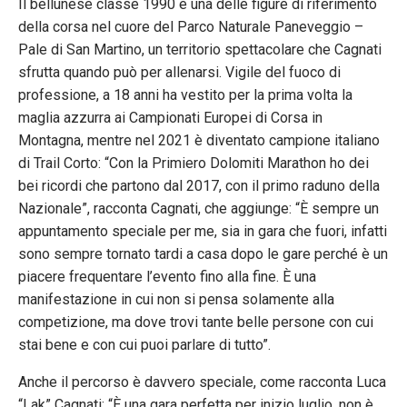
Il bellunese classe 1990 è una delle figure di riferimento
della corsa nel cuore del Parco Naturale Paneveggio –
Pale di San Martino, un territorio spettacolare che Cagnati
sfrutta quando può per allenarsi. Vigile del fuoco di
professione, a 18 anni ha vestito per la prima volta la
maglia azzurra ai Campionati Europei di Corsa in
Montagna, mentre nel 2021 è diventato campione italiano
di Trail Corto: “Con la Primiero Dolomiti Marathon ho dei
bei ricordi che partono dal 2017, con il primo raduno della
Nazionale”, racconta Cagnati, che aggiunge: “È sempre un
appuntamento speciale per me, sia in gara che fuori, infatti
sono sempre tornato tardi a casa dopo le gare perché è un
piacere frequentare l’evento fino alla fine. È una
manifestazione in cui non si pensa solamente alla
competizione, ma dove trovi tante belle persone con cui
stai bene e con cui puoi parlare di tutto”.
Anche il percorso è davvero speciale, come racconta Luca
“Lak” Cagnati: “È una gara perfetta per inizio luglio, non è