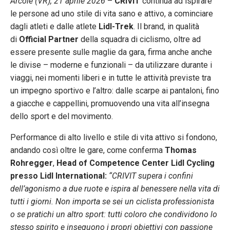
Arcole (VR), 21 aprile 2026
–
CRIVIT
continua ad ispirare
le persone ad uno stile di vita sano e attivo, a cominciare
dagli atleti e dalle atlete
Lidl-Trek
. Il brand, in qualità
di
Official Partner
della squadra di ciclismo, oltre ad
essere presente sulle maglie da gara, firma anche anche
le divise – moderne e funzionali – da utilizzare durante i
viaggi, nei momenti liberi e in tutte le attività previste tra
un impegno sportivo e l’altro: dalle scarpe ai pantaloni, fino
a giacche e cappellini, promuovendo una vita all’insegna
dello sport e del movimento.
Performance di alto livello e stile di vita attivo si fondono,
andando così oltre le gare, come conferma
Thomas
Rohregger
,
Head of Competence Center Lidl Cycling
presso Lidl International:
“CRIVIT supera i confini
dell’agonismo a due ruote e ispira al benessere nella vita di
tutti i giorni. Non importa se sei un ciclista professionista
o se pratichi un altro sport: tutti coloro che condividono lo
stesso spirito e inseguono i propri obiettivi con passione