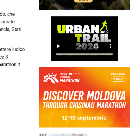
do, che
rinomate
ncia, Stati
ttere ludico
ca 3
rathon.it