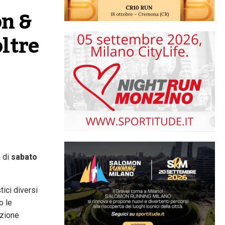
n & 
ltre 
a di
sabato
tici diversi
o le
zione