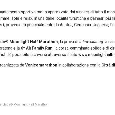
ntamento sportivo molto apprezzato dai runners di tutto il mon
re, sole e relax, in una delle località turistiche e balneari più 
eri
, provenienti principalmente da Austria, Germania, Ungheria, Fra
ade® Moonlight Half Marathon,
la prova di
inline skating
a cara
aratona
e la
6^ Alì Family Run,
la corsa-camminata solidale di cir
sti. E’ possibile iscriversi attraverso il sito
www.moonlighthalfma
organizzata da
Venicemarathon
in collaborazione con la
Città di
lerblade® Moonlight Half Marathon