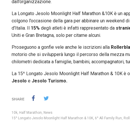
dall’organizzazione.
La Longato Jesolo Moonlight Half Marathon &10K è un appu
colgono l’occasione della gara per abbinare un weekend di ma
d’Italia. Il
15%
degli atleti è infatti rappresentato da
strani
Uniti e Gran Bretagna, solo per citarne alcuni.
Proseguono a gonfie vele anche le iscrizioni alla
Rollerbl
motorio che si svilupperà lungo il percorso della mezza m
chilometri dedicata
a
famiglie, bambini, accompagnatori, turi
La 15^ Longato Jesolo Moonlight Half Marathon & 10K è 
Jesolo
e
Jesolo Turismo.
SHARE
10k
,
Half Marathon
,
News
15^ Longato Jesolo Moonlight Half Marathon & 10K
,
6^ Alì Family Run
,
Rol