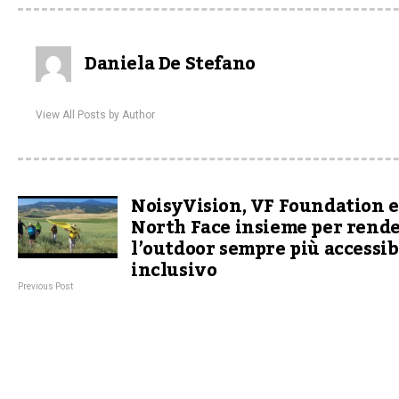
Daniela De Stefano
View All Posts by Author
NoisyVision, VF Foundation e
North Face insieme per rend
l’outdoor sempre più accessib
inclusivo
Previous Post