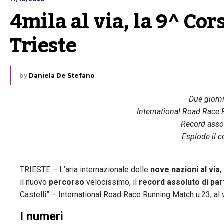
4mila al via, la 9^ Cors
Trieste
by
Daniela De Stefano
Due giorni
International Road Race
Record assol
Esplode il 
TRIESTE – L’aria internazionale delle
nove nazioni al via
,
il nuovo
percorso
velocissimo, il
record assoluto di par
Castelli” – International Road Race Running Match u.23, al
I numeri