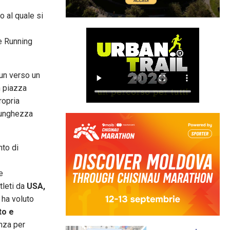
o al quale si
e Running
run verso un
in piazza
ropria
 lunghezza
nto di
e
tleti da
USA,
n ha voluto
to e
enza per