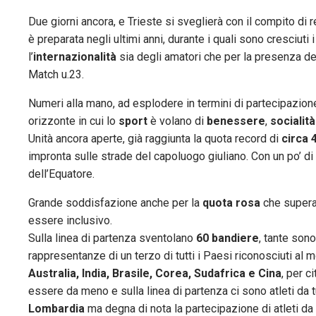
Due giorni ancora, e Trieste si sveglierà con il compito di re
è preparata negli ultimi anni, durante i quali sono cresciuti 
l’
internazionalità
sia degli amatori che per la presenza d
Match u.23.
Numeri alla mano, ad esplodere in termini di partecipazion
orizzonte in cui lo
sport
è volano di
benessere
,
socialità
Unità ancora aperte, già raggiunta la quota record di
circa 
impronta sulle strade del capoluogo giuliano. Con un po’ di
dell’Equatore.
Grande soddisfazione anche per la
quota rosa
che supera
essere inclusivo.
Sulla linea di partenza sventolano
60 bandiere
, tante son
rappresentanze di un terzo di tutti i Paesi riconosciuti al m
Australia, India, Brasile, Corea, Sudafrica e Cina
, per c
essere da meno e sulla linea di partenza ci sono atleti da t
Lombardia
ma degna di nota la partecipazione di atleti da