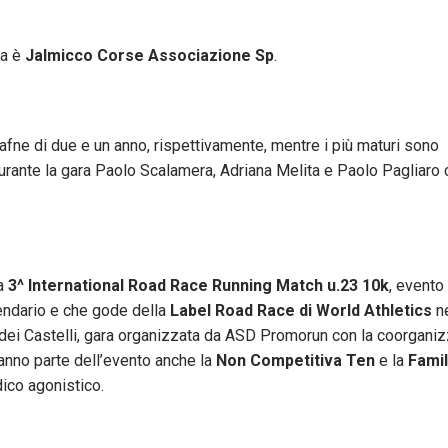
sa è
Jalmicco Corse Associazione Sp
.
Dafne di due e un anno, rispettivamente, mentre i più maturi sono
Durante la gara Paolo Scalamera, Adriana Melita e Paolo Pagliaro
la
3^ International Road Race Running Match u.23 10k
, evento 
endario e che gode della
Label Road Race di World Athletics
ne
a dei Castelli, gara organizzata da ASD Promorun con la coorgani
nno parte dell’evento anche la
Non Competitiva Ten
e la
Famil
ico agonistico.