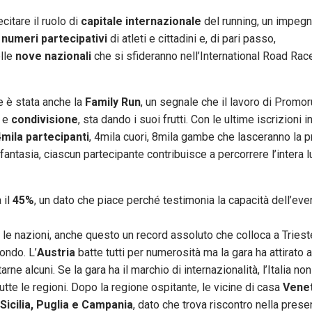
citare il ruolo di
capitale internazionale
del running, un impegn
i
numeri partecipativi
di atleti e cittadini e, di pari passo,
elle
nove nazionali
che si sfideranno nell’International Road Rac
e è stata anche la
Family Run
, un segnale che il lavoro di Promo
e
condivisione
, sta dando i suoi frutti. Con le ultime iscrizioni 
4mila partecipanti
, 4mila cuori, 8mila gambe che lasceranno la p
 fantasia, ciascun partecipante contribuisce a percorrere l’intera
 il
45%
, un dato che piace perché testimonia la capacità dell’eve
o le nazioni, anche questo un record assoluto che colloca a Triest
ondo. L’
Austria
batte tutti per numerosità ma la gara ha attirato a
itarne alcuni. Se la gara ha il marchio di internazionalità, l’Italia no
utte le regioni. Dopo la regione ospitante, le vicine di casa
Vene
Sicilia, Puglia e Campania
, dato che trova riscontro nella pres