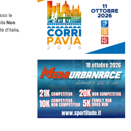
esso le
alla
Non
 d’Italia,