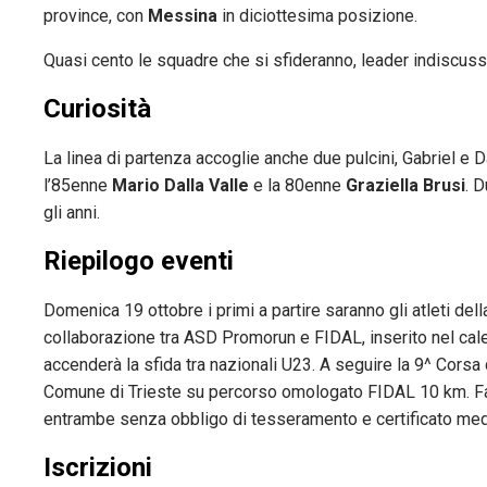
province, con
Messina
in diciottesima posizione.
Quasi cento le squadre che si sfideranno, leader indiscus
Curiosità
La linea di partenza accoglie anche due pulcini, Gabriel e 
l’85enne
Mario Dalla Valle
e la 80enne
Graziella Brusi
. 
gli anni.
Riepilogo eventi
Domenica 19 ottobre i primi a partire saranno gli atleti del
collaborazione tra ASD Promorun e FIDAL, inserito nel cal
accenderà la sfida tra nazionali U23. A seguire la 9^ Cors
Comune di Trieste su percorso omologato FIDAL 10 km. Fa
entrambe senza obbligo di tesseramento e certificato med
Iscrizioni