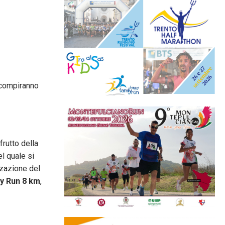
 compiranno
frutto della
l quale si
zzazione del
y Run 8 km
,