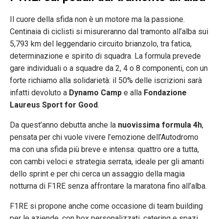
Il cuore della sfida non è un motore ma la passione.
Centinaia di ciclisti si misureranno dal tramonto all’alba sui
5,793 km del leggendario circuito brianzolo, tra fatica,
determinazione e spirito di squadra. La formula prevede
gare individuali o a squadre da 2, 4 o 8 componenti, con un
forte richiamo alla solidarietà: il 50% delle iscrizioni sarà
infatti devoluto a
Dynamo Camp
e alla
Fondazione
Laureus Sport for Good
.
Da quest’anno debutta anche la
nuovissima formula 4h
,
pensata per chi vuole vivere l’emozione dell’Autodromo
ma con una sfida più breve e intensa: quattro ore a tutta,
con cambi veloci e strategia serrata, ideale per gli amanti
dello sprint e per chi cerca un assaggio della magia
notturna di F1RE senza affrontare la maratona fino all’alba.
F1RE si propone anche come occasione di team building
per le aziende, con box personalizzati, catering e spazi