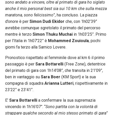
sono andato a vincere, oltre al primato di gara ho siglato
anche il mio personal best sia sui 10 km che sulla mezza
maratona, sono felicissimo
”, ha concluso. La piazza
d’onore è per
Simon Dudi Ekidor
che, con 1h02’39”
avrebbe comunque sgretolato il primato del percorso
mentre è terzo
Simon Thuku Muchai
in 1h03’25”. Primo
per l’Italia in 1h07’22” è
Mohammed Zouioula
, pochi
giorni fa terzo alla Sarnico Lovere.
Pronostico rispettato al femminile dove al km 6 il primo
passaggio è per
Sara Bottarelli
(Free Zone), detentrice
del primato di gara con 1h14’08”, che transita in 21’09”,
ben in vantaggio su
Sara Boer
(KM Sport) e la sua
compagna di squadra
Arianna Lutteri
, rispettivamente in
23’22” e 23’41”.
E’
Sara Bottarelli
a confermare la sua supremazia
vincendo in 1h16’07”. “
Sono partita con la volontà di
strappare qualche secondo al mio stesso primato di gara
”