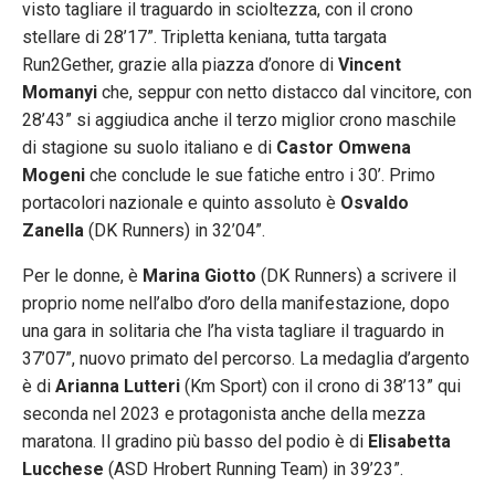
visto tagliare il traguardo in scioltezza, con il crono
stellare di 28’17”. Tripletta keniana, tutta targata
Run2Gether, grazie alla piazza d’onore di
Vincent
Momanyi
che, seppur con netto distacco dal vincitore, con
28’43” si aggiudica anche il terzo miglior crono maschile
di stagione su suolo italiano e di
Castor Omwena
Mogeni
che conclude le sue fatiche entro i 30’. Primo
portacolori nazionale e quinto assoluto è
Osvaldo
Zanella
(DK Runners) in 32’04”.
Per le donne, è
Marina Giotto
(DK Runners) a scrivere il
proprio nome nell’albo d’oro della manifestazione, dopo
una gara in solitaria che l’ha vista tagliare il traguardo in
37’07”, nuovo primato del percorso. La medaglia d’argento
è di
Arianna Lutteri
(Km Sport) con il crono di 38’13” qui
seconda nel 2023 e protagonista anche della mezza
maratona. Il gradino più basso del podio è di
Elisabetta
Lucchese
(ASD Hrobert Running Team) in 39’23”.