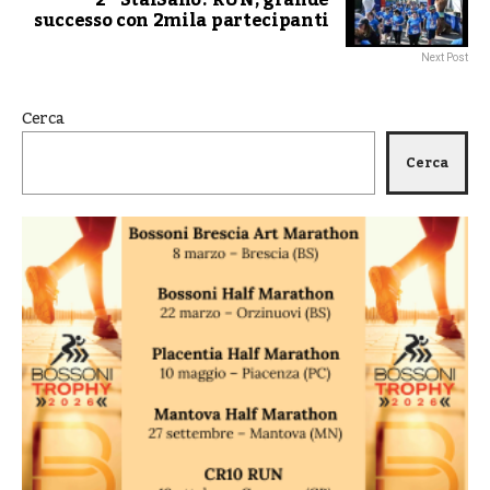
2^ StaiSano! RUN, grande
successo con 2mila partecipanti
Next Post
Cerca
Cerca