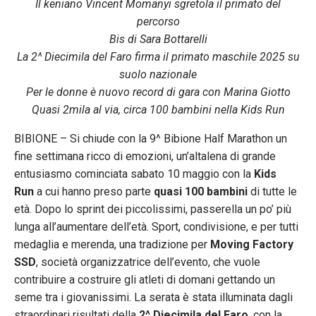
Il keniano Vincent Momanyi sgretola il primato del
percorso
Bis di Sara Bottarelli
La 2^ Diecimila del Faro firma il primato maschile 2025 su
suolo nazionale
Per le donne è nuovo record di gara con Marina Giotto
Quasi 2mila al via, circa 100 bambini nella Kids Run
BIBIONE – Si chiude con la 9^ Bibione Half Marathon un
fine settimana ricco di emozioni, un’altalena di grande
entusiasmo cominciata sabato 10 maggio con la
Kids
Run
a cui hanno preso parte
quasi 100 bambini
di tutte le
età. Dopo lo sprint dei piccolissimi, passerella un po’ più
lunga all’aumentare dell’età. Sport, condivisione, e per tutti
medaglia e merenda, una tradizione per
Moving Factory
SSD
, società organizzatrice dell’evento, che vuole
contribuire a costruire gli atleti di domani gettando un
seme tra i giovanissimi. La serata è stata illuminata dagli
straordinari risultati della
2^ Diecimila del Faro
, con la