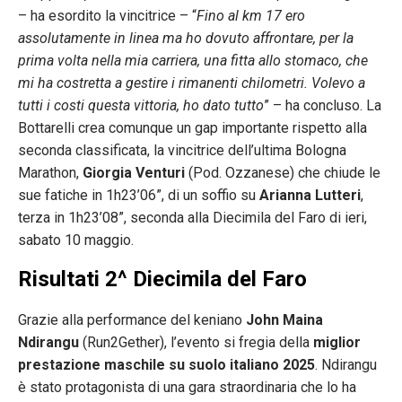
– ha esordito la vincitrice – “
Fino al km 17 ero
assolutamente in linea ma ho dovuto affrontare, per la
prima volta nella mia carriera, una fitta allo stomaco, che
mi ha costretta a gestire i rimanenti chilometri. Volevo a
tutti i costi questa vittoria, ho dato tutto
” – ha concluso. La
Bottarelli crea comunque un gap importante rispetto alla
seconda classificata, la vincitrice dell’ultima Bologna
Marathon,
Giorgia Venturi
(Pod. Ozzanese) che chiude le
sue fatiche in 1h23’06”, di un soffio su
Arianna Lutteri
,
terza in 1h23’08”, seconda alla Diecimila del Faro di ieri,
sabato 10 maggio.
Risultati 2^ Diecimila del Faro
Grazie alla performance del keniano
John Maina
Ndirangu
(Run2Gether), l’evento si fregia della
miglior
prestazione maschile su suolo italiano
2025
. Ndirangu
è stato protagonista di una gara straordinaria che lo ha