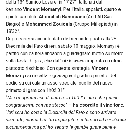
della 13^ Sarnico Lovere, in 17’27”, tallonati dal
keniano
Vincent Momanyi
. Per l’Italia, appaiati, quarto e
quinto assoluto
Abdoullah Bamoussa
(Asd Atl San
Biagio) e
Mohammed Zouioula
(Gruppo Millepiedi) in
18’32”.
Dopo essersi accontentato del secondo posto alla 2^
Diecimila del Faro di ieri, sabato 10 maggio, Momanyi è
partito con cautela andando a guadagnare metro su metro
sulla testa di gara, che dall’inizio aveva imposto un ritmo
piuttosto rischioso. Con questa strategia,
Vincent
Momanyi
si riscatta e guadagna il gradino più alto del
podio su cui cala un asso speciale, quello del nuovo
primato di gara con 1h02’31”.
“
Mi ero ripromesso di correre in 1h02’ e direi che posso
congratularmi con me stesso
” –
ha esordito il vincitore
.
“
Ieri sera ho corso la Diecimila del Faro e sono arrivato
secondo, stamattina ho impiegato più tempo ad accelerare
sicuramente ma poi ho sentito le gambe girare bene e