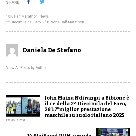
SHARE
10k
,
Half Marathon
,
News
2^ Diecimila del Faro
,
9^ Bibione Half Marathon
Daniela De Stefano
View All Posts by Author
John Maina Ndirangu a Bibione è
il re della 2^ Diecimila del Faro,
28’17″miglior prestazione
maschile su suolo italiano 2025
Previous Post