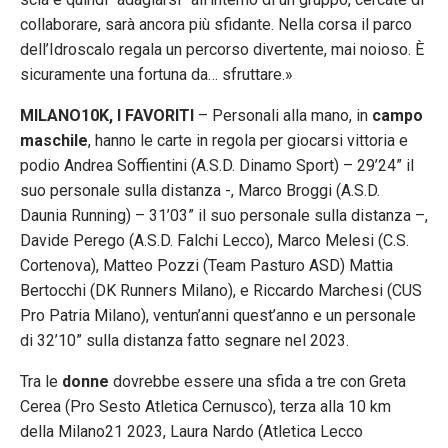
collaborare, sarà ancora più sfidante. Nella corsa il parco
dell’Idroscalo regala un percorso divertente, mai noioso. È
sicuramente una fortuna da… sfruttare.»
MILANO10K, I FAVORITI
– Personali alla mano, in
campo
maschile
, hanno le carte in regola per giocarsi vittoria e
podio Andrea Soffientini (A.S.D. Dinamo Sport) – 29’24” il
suo personale sulla distanza -, Marco Broggi (A.S.D.
Daunia Running) – 31’03” il suo personale sulla distanza –,
Davide Perego (A.S.D. Falchi Lecco), Marco Melesi (C.S.
Cortenova), Matteo Pozzi (Team Pasturo ASD) Mattia
Bertocchi (DK Runners Milano), e Riccardo Marchesi (CUS
Pro Patria Milano), ventun’anni quest’anno e un personale
di 32’10” sulla distanza fatto segnare nel 2023.
Tra le
donne
dovrebbe essere una sfida a tre con Greta
Cerea (Pro Sesto Atletica Cernusco), terza alla 10 km
della Milano21 2023, Laura Nardo (Atletica Lecco