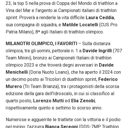
23, la top 5 nella prova di Coppa del Mondo di triathlon a
Vina del Mar e l’argento ai Campionati italiani di triathlon
sprint. Proverà a renderle la vita difficile
Laura Ceddia
,
sua compagna di squadra, e
Matilde Locatelli
(CUS Pro
Patria Milano), 8ª agli Italiani di triathlon olimpico.
MILANOTRI OLIMPICO, I FAVORITI
– Sulla distanza
olimpica, tra gli uomini, pettorale n. 1 a
Davide Ingrillì
(707
Team Minini), bronzo ai Campionati Italiani di triathlon
olimpico 2023 e che troverà degni avversari in
Davide
Menichelli
(Doria Nuoto Loano), che ha aperto il 2024 con
un decimo posto ai Tricolori di duathlon sprint,
Federico
Murero
(Tri Team Brianza), tra i protagonisti della scorsa
edizione della gara dell’Idroscalo, in cui si classificò al
quarto posto,
Lorenzo Mutti
ed
Elia Zenobi
,
rispettivamente quinto e settimo lo scorso anno.
Numerose e agguerrite le triatlete con la vittoria e il podio
nel mirino: l’azzurra
Bianca Seregni
(DDS-7MP Triathlon