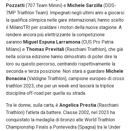
Pozzatti
(707 Team Minini) e
Michele Sarzilla
(DDS-
7MP Triathlon Team). Impegnati negli ultimi anni a giocarsi
la qualifica olimpica nelle gare internazionali, hanno scelto
il MilanoTRI per scaldare i motori della nuova stagione. A
rendere ancora più elettrizzante la competizione
saranno
Miguel Espuna Larramona
(CUS Pro Patria
Milano) e
Thomas Previtali
(Raschiani Triathlon), che già
nella scorsa edizione hanno dimostrato di poter dire la
loro su questo percorso, centrando rispettivamente la
seconda e terza posizione. Non starà a guardare
Michele
Bonacina
(Valdigne Triathlon), campione europeo di cross
triathlon 2023, che per un week end lascerà la triplice
disciplina off-road per quella su strada.
Tra le donne, sulla carta, è
Angelica Prestia
(Raschiani
Triathlon) l’atleta da battere. Classe 2002, nel 2023 ha
conquistato la medaglia di bronzo alle World Triathlon
Championship Finals a Pontevedra (Spagna) tra le Under