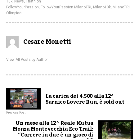
10k
,
News
,
Triathlon
FollowYourPassion
,
FollowYourPassion MilanoTRI
,
Milano10k
,
MilanoTRI
,
Olimpiadi
Cesare Monetti
View All Posts by Author
La carica dei 4.500 alla 12^
Sarnico Lovere Run, è sold out
Previous Post
Un mese alla 12^ Reale Mutua
Monza Montevecchia Eco Trail:
“Correre in due è un gioco di