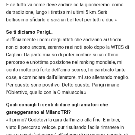
E se tutto va come deve andare ce la giocheremo, come
da tradizione, lungo i tiratissimi ultimi 5 km. Sarà
bellissimo sfidarlo e sarà un bel test per tutti e due.»
Se ti diciamo Parigi…
«Ufficialmente i nomi degli atleti che andranno ai Giochi
non ci sono ancora, saranno resi noti solo dopo la WTCS di
Cagliari. Da parte mia so di poter contare su un ottimo
percorso e un’ottima posizione nel ranking mondiale, mi
sento molto più forte dell’anno scorso, ho cambiato tante
cose, a cominciare dall’allenatore, mi sto allenando meglio.
Per questo sono positivo. Detto questo, Parigi rimane
l’Obiettivo, quello con la O maiuscola.»
Quali consigli ti senti di dare agli amatori che
gareggeranno al MilanoTRI?
«Il primo? Godetevi la gara dall’inizio alla fine. E in bici,
visto il percorso veloce, pur risultando facile rimanere in
scia e quindi “adagiarsi” all’interno di un gruppo, cercate di