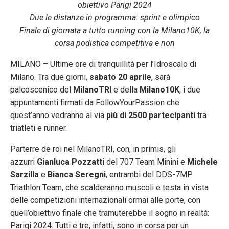
obiettivo Parigi 2024
Due le distanze in programma: sprint e olimpico
Finale di giornata a tutto running con la Milano10K, la
corsa podistica competitiva e non
MILANO – Ultime ore di tranquillità per l’Idroscalo di
Milano. Tra due giorni,
sabato 20 aprile
, sarà
palcoscenico del
MilanoTRI
e della
Milano10K
, i due
appuntamenti firmati da FollowYourPassion che
quest’anno vedranno al via
più di 2500 partecipanti
tra
triatleti e runner.
Parterre de roi nel MilanoTRI, con, in primis, gli
azzurri
Gianluca Pozzatti
del 707 Team Minini e
Michele
Sarzilla
e
Bianca Seregni
, entrambi del DDS-7MP
Triathlon Team, che scalderanno muscoli e testa in vista
delle competizioni internazionali ormai alle porte, con
quell’obiettivo finale che tramuterebbe il sogno in realtà:
Parigi 2024. Tutti e tre, infatti, sono in corsa per un