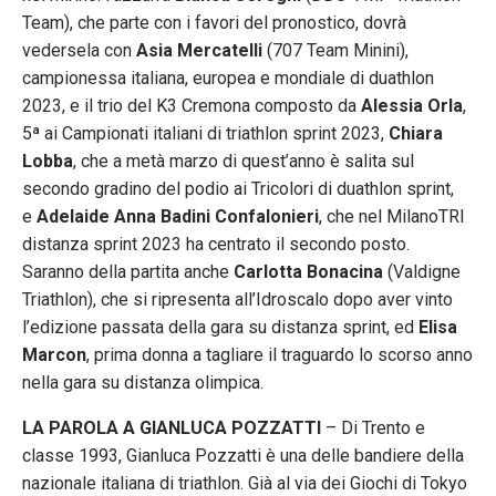
Team), che parte con i favori del pronostico, dovrà
vedersela con
Asia Mercatelli
(707 Team Minini),
campionessa italiana, europea e mondiale di duathlon
2023, e il trio del K3 Cremona composto da
Alessia Orla
,
5ª ai Campionati italiani di triathlon sprint 2023,
Chiara
Lobba
, che a metà marzo di quest’anno è salita sul
secondo gradino del podio ai Tricolori di duathlon sprint,
e
Adelaide Anna Badini Confalonieri
, che nel MilanoTRI
distanza sprint 2023 ha centrato il secondo posto.
Saranno della partita anche
Carlotta Bonacina
(Valdigne
Triathlon), che si ripresenta all’Idroscalo dopo aver vinto
l’edizione passata della gara su distanza sprint, ed
Elisa
Marcon
, prima donna a tagliare il traguardo lo scorso anno
nella gara su distanza olimpica.
LA PAROLA A GIANLUCA POZZATTI
– Di Trento e
classe 1993, Gianluca Pozzatti è una delle bandiere della
nazionale italiana di triathlon. Già al via dei Giochi di Tokyo