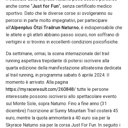
anche come “
Just for Fun
”, senza certificato medico
sportivo. Dato che le diverse corse si svolgeranno su
percorsi in parte molto impegnativi, per partecipare
all’
Alpenplus Ötzi Trailrun Naturno
, è indispensabile che
le atlete e gli atleti abbiano passo sicuro, non soffrano di
vertigini e si trovino in eccellenti condizioni psicofisiche.
Da settimane, ormai, la scena internazionale del trail
running aspettava trepidante di potersi iscrivere alla
quarta edizione della manifestazione altoatesina dedicata
al trail running, in programma sabato 6 aprile 2024. Il
momento è arrivato. Alla pagina
https://my.raceresult.com/260848/
tutte le persone
interessate possono iscriversi allo spettacolare evento
sul Monte Sole, sopra Naturno. Fino a fine anno (31
dicembre) l’iscrizione al Sunny Mountain Trail costerà 45
euro, mentre la quota ammonterà a 40 euro sia per la
Skyrace Naturno sia per la corsa Just For Fun. In seguito i