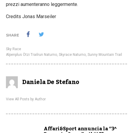
prezzi aumenteranno leggermente.
Credits Jonas Marseiler
SHARE
Sky Race
Alpenplus Ötzi Trailrun Naturno
,
Skyrace Naturno
,
Sunny Mountain Trail
Daniela De Stefano
View All Posts by Author
Affari&Sport annuncia la “3^