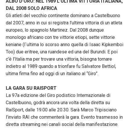
ALBO D’ORO: NEL 1989 L’ULTIMA VITTORIA ITALIANA,
DAL 2008 SOLO AFRICA
Gli atleti del vecchio continente dominano a Castelbuono
dal 2007, anno in cui si registra l’ultima vittoria di un atleta
europeo, lo spagnolo Martinez. Dal 2008 dunque
monologo africano con tre vittorie etiopi, sette vittorie
keniane (l`ultima lo scorso anno quella di Isaac Kipkemboi
Too) due eritree, una ruandese ed una del Burundi. E poi
c’è l’Italia ma per trovare una vittoria, bisogna tornare
indietro al 1989 quando a trionfare fu Salvatore Bettiol,
ultima firma fino ad oggi di un italiano al “Giro”.
LA GARA SU RAISPORT
La 97a edizione del Giro podistico Internazionale di
Castelbuono, godrà ancora una volta della diretta su
RaiSport, dalle 19.00 alle 20.30. Sarà Marco Tripisciano
l’inviato RAI che commenterà la gara. Evento trasmesso in
diretta streaming nei canali social della manifestazione.