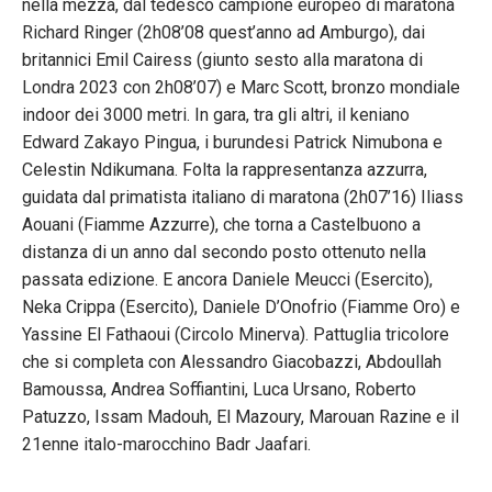
nella mezza, dal tedesco campione europeo di maratona
Richard Ringer (2h08’08 quest’anno ad Amburgo), dai
britannici Emil Cairess (giunto sesto alla maratona di
Londra 2023 con 2h08’07) e Marc Scott, bronzo mondiale
indoor dei 3000 metri. In gara, tra gli altri, il keniano
Edward Zakayo Pingua, i burundesi Patrick Nimubona e
Celestin Ndikumana. Folta la rappresentanza azzurra,
guidata dal primatista italiano di maratona (2h07’16) Iliass
Aouani (Fiamme Azzurre), che torna a Castelbuono a
distanza di un anno dal secondo posto ottenuto nella
passata edizione. E ancora Daniele Meucci (Esercito),
Neka Crippa (Esercito), Daniele D’Onofrio (Fiamme Oro) e
Yassine El Fathaoui (Circolo Minerva). Pattuglia tricolore
che si completa con Alessandro Giacobazzi, Abdoullah
Bamoussa, Andrea Soffiantini, Luca Ursano, Roberto
Patuzzo, Issam Madouh, El Mazoury, Marouan Razine e il
21enne italo-marocchino Badr Jaafari.