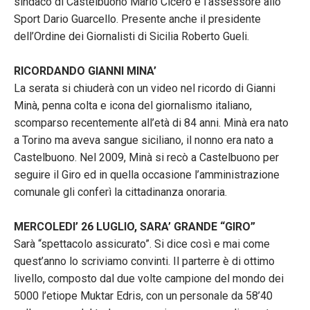
sindaco di Castelbuono Mario Cicero e l’assessore allo
Sport Dario Guarcello. Presente anche il presidente
dell’Ordine dei Giornalisti di Sicilia Roberto Gueli.
RICORDANDO GIANNI MINA’
La serata si chiuderà con un video nel ricordo di Gianni
Minà, penna colta e icona del giornalismo italiano,
scomparso recentemente all’età di 84 anni. Minà era nato
a Torino ma aveva sangue siciliano, il nonno era nato a
Castelbuono. Nel 2009, Minà si recò a Castelbuono per
seguire il Giro ed in quella occasione l’amministrazione
comunale gli conferì la cittadinanza onoraria.
MERCOLEDI’ 26 LUGLIO, SARA’ GRANDE “GIRO”
Sarà “spettacolo assicurato”. Si dice così e mai come
quest’anno lo scriviamo convinti. Il parterre è di ottimo
livello, composto dal due volte campione del mondo dei
5000 l’etiope Muktar Edris, con un personale da 58’40