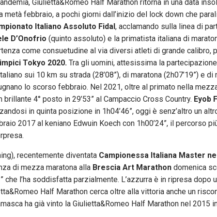
pandemia, Giulietta&Romeo Half Marathon ritorna in una data insol
metà febbraio, a pochi giorni dall’inizio del lock down che parali
mpionato Italiano
Assoluto Fidal
, acclamando sulla linea di par
ele D’Onofrio
(quinto assoluto) e la primatista italiana di marat
partenza come consuetudine al via diversi atleti di grande calibro,
limpici Tokyo 2020.
Tra gli uomini, attesissima la partecipazione
 italiano sui 10 km su strada (28’08”), di maratona (2h07’19”) e d
ugnano lo scorso febbraio. Nel 2021, oltre al primato nella mezz
 brillante 4° posto in 29’53” al Campaccio Cross Country.
Eyob F
andosi in quinta posizione in 1h04’46”, oggi è senz’altro un altro
braio 2017 al keniano Edwuin Koech con 1h00’24”, il percorso più
rpresa.
ing), recentemente diventata
Campionessa Italiana Master ne
tanza di mezza maratona alla
Brescia Art Marathon
domenica sc
he l’ha soddisfatta parzialmente. L’azzurra è in ripresa dopo 
lietta&Romeo Half Marathon cerca oltre alla vittoria anche un risco
rgamasca ha già vinto la Giulietta&Romeo Half Marathon nel 2015 i