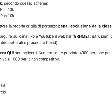
k
, secondo questo schema:
 Run 10k
 Run 10k
ttare la propria griglia di partenza
pena l’esclusione dalla classi
eguire sui canali
Fb
e
YouTube
il webinar “
GRHM21: istruzioni p
 ritiro pettorali e procedure Covid).
icca
QUI
per iscriverti. Numero limite previsto 4000 persone per
va e 1000 per la non competitiva.
dal
ccio