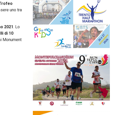
Trofeo
sere uno tra
no 2021
. Lo
li di 10
sani Monument