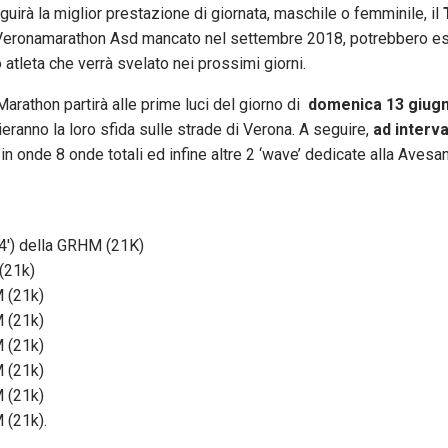
 la miglior prestazione di giornata, maschile o femminile, il
7 Veronamarathon Asd mancato nel settembre 2018, potrebbero es
tleta che verrà svelato nei prossimi giorni.
rathon partirà alle prime luci del giorno di
domenica 13 giug
ieranno la loro sfida sulle strade di Verona. A seguire,
ad interval
 in onde 8 onde totali ed infine altre 2 ‘wave’ dedicate alla Ave
4′) della GRHM (21K)
(21k)
M (21k)
M (21k)
M (21k)
M (21k)
M (21k)
 (21k).