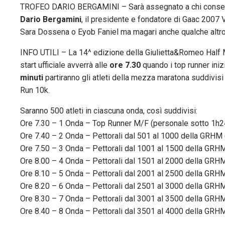
TROFEO DARIO BERGAMINI – Sarà assegnato a chi conseguirà
Dario Bergamini
, il presidente e fondatore di Gaac 200
Sara Dossena o Eyob Faniel ma magari anche qualche altro a
INFO UTILI – La 14^ edizione della Giulietta&Romeo Half Ma
start ufficiale avverrà alle
ore 7.30
quando i top runner iniz
minuti
partiranno gli atleti della mezza maratona suddivisi
Run 10k.
Saranno 500 atleti in ciascuna onda, così suddivisi:
Ore 7.30 – 1 Onda – Top Runner M/F (personale sotto 1h2
Ore 7.40 – 2 Onda – Pettorali dal 501 al 1000 della GRHM 
Ore 7.50 – 3 Onda – Pettorali dal 1001 al 1500 della GRH
Ore 8.00 – 4 Onda – Pettorali dal 1501 al 2000 della GRH
Ore 8.10 – 5 Onda – Pettorali dal 2001 al 2500 della GRH
Ore 8.20 – 6 Onda – Pettorali dal 2501 al 3000 della GRH
Ore 8.30 – 7 Onda – Pettorali dal 3001 al 3500 della GRH
Ore 8.40 – 8 Onda – Pettorali dal 3501 al 4000 della GRHM