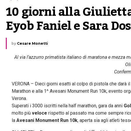
10 giorni alla Giulie
Eyob Faniel e Sara Dos
by
Cesare Monetti
Al via l’azzurro primatista italiano di maratona e mezza 
Ol
Conferma
VERONA – Dieci giorni esatti al colpo di pistola che darà i
Marathon e alla 1^ Avesani Monument Run 10k, evento or
Verona.
Superati i 3000 iscritti nella half marathon, gara da anni
Gol
molto più
veloce
rispetto al passato ma come sempre ricco 
la
Avesani Monument Run 10k
, aperta sia agli atleti te