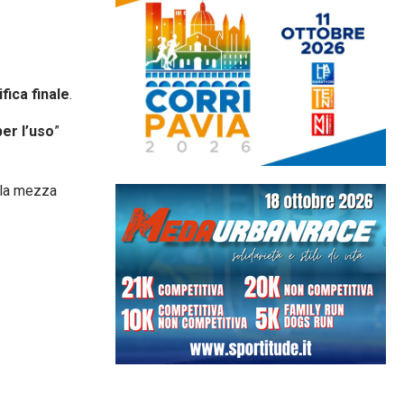
fica finale
.
er l’uso
”
 la mezza