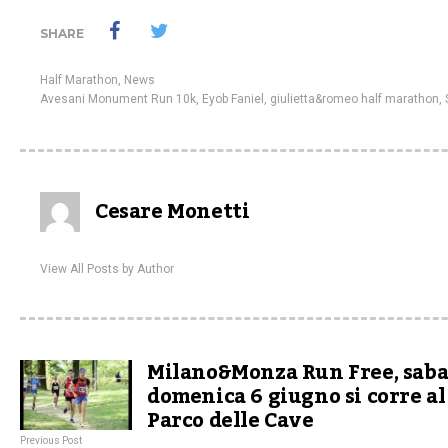
SHARE
Half Marathon
,
News
Avesani Monument Run 10k
,
Eyob Faniel
,
giulietta&romeo half marathon
,
Cesare Monetti
View All Posts by Author
Milano&Monza Run Free, sabat
domenica 6 giugno si corre al
Parco delle Cave
Previous Post