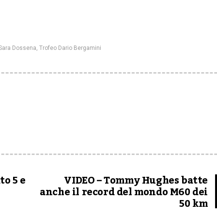
Sara Dossena
,
Trofeo Dario Bergamini
o 5 e
VIDEO – Tommy Hughes batte
anche il record del mondo M60 dei
50 km