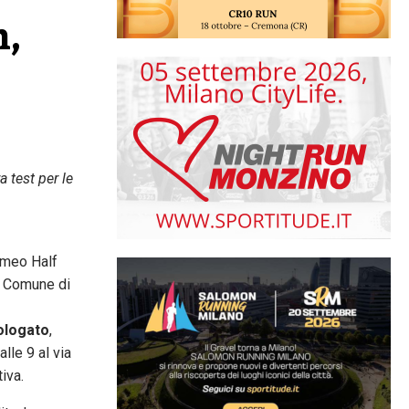
, 
 test per le
Romeo Half
l Comune di
ologato
,
lle 9 al via
itiva.