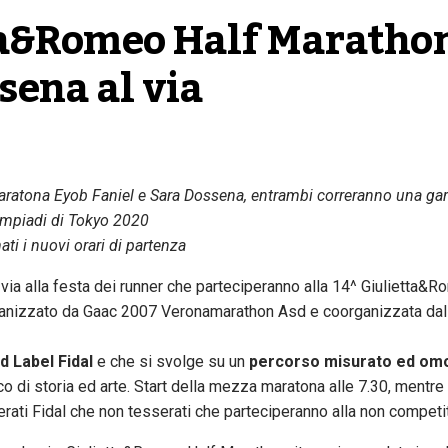
tta&Romeo Half Marathon
sena al via
maratona Eyob Faniel e Sara Dossena, entrambi correranno una gara
impiadi di Tokyo 2020
ti i nuovi orari di partenza
l via alla festa dei runner che parteciperanno alla 14^ Giulietta&
ganizzato da Gaac 2007 Veronamarathon Asd e coorganizzata da
d Label Fidal
e che si svolge su un
percorso misurato ed om
di storia ed arte. Start della mezza maratona alle 7.30, mentre a
sserati Fidal che non tesserati che parteciperanno alla non compet