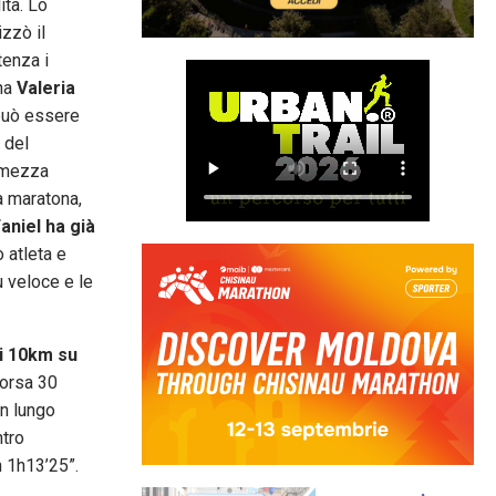
ita. Lo
zzò il
tenza i
ona
Valeria
 può essere
 del
i mezza
a maratona,
aniel ha già
 atleta e
 veloce e le
i 10km su
orsa 30
un lungo
ntro
n 1h13’25”.