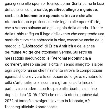
gara grazie allo sponsor tecnico Joma.
Gialla
come la luce
del sole, un colore
caldo, positivo, allegro e gioioso
,
simbolo di
buonumore spensieratezza
e che allo
stesso tempo è profondamente legato alle opere d’arte,
che a Verona pulsano ad ogni angolo della strada. Il fronte
della t-shirt raffigura il logo dell’evento che comprende una
morbida curva che abbraccia la città, evocativa anche della
medaglia “
L’Abbraccio
” di
Erica Andrich
e delle anse
del
fiume Adige
che attorniano Verona. Sul retro un
messaggio inequivocabile: “
Verona! Ricomincia a
correre”,
inteso sia per la città in senso allargato, sia per
ogni singolo runner che finalmente ritrova le competizioni
agonistiche e a vivere le emozioni delle gare, a visitare le
città d’arte italiane, a incontrare gli amici sulla linea di
partenza, a credere e partecipare alla ripartenza.
Infine,
dopo la data 13-06-2021 che rimarrà storica poiché dal
2022 si tornerà a svolgere l’evento in febbraio, c’è
l’hashtag ufficiale #oratoccaate.