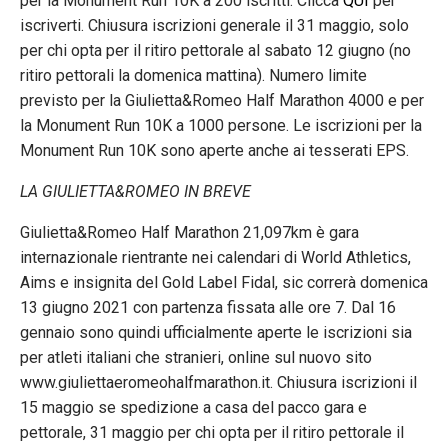
per la Monument Run 10K a 200 iscritti. Clicca
QUI
per
iscriverti. Chiusura iscrizioni generale il 31 maggio, solo
per chi opta per il ritiro pettorale al sabato 12 giugno (no
ritiro pettorali la domenica mattina). Numero limite
previsto per la Giulietta&Romeo Half Marathon 4000 e per
la Monument Run 10K a 1000 persone. Le iscrizioni per la
Monument Run 10K sono aperte anche ai tesserati EPS.
LA GIULIETTA&ROMEO IN BREVE
Giulietta&Romeo Half Marathon 21,097km è gara
internazionale rientrante nei calendari di World Athletics,
Aims e insignita del Gold Label Fidal, sic correrà domenica
13 giugno 2021 con partenza fissata alle ore 7. Dal 16
gennaio sono quindi ufficialmente aperte le iscrizioni sia
per atleti italiani che stranieri, online sul nuovo sito
www.giuliettaeromeohalfmarathon.it. Chiusura iscrizioni il
15 maggio se spedizione a casa del pacco gara e
pettorale, 31 maggio per chi opta per il ritiro pettorale il