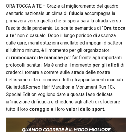
ORA TOCCA A TE – Grazie al miglioramento del quadro
sanitario nazionale un clima di
fiducia
accompagna la
primavera verso quella che si spera sarà la strada verso
l’uscita dalla pandemia. La scelta semantica di “
Ora tocca
a te
” non è casuale. Dopo il lungo periodo di assenza
dalle gare, manifestazioni annullate ed impegni disattesi
all’ultimo minuto, è il momento per gli organizzatori
di
rimboccarsi le maniche
per far fronte agli importanti
protocolli sanitari. Ma è anche il momento
per gli atleti
di
crederci, tornare a correre sulle strade delle nostre
bellissime città e rinnovare tutti gli appuntamenti mancati.
Giulietta&Romeo Half Marathon e Monument Run 10k
Special Edition vogliono dare a questa fase delicata
un’iniezione di fiducia e chiedono agli atleti di sfoderare
tutto il loro
coraggio
e i loro
valori dello sport
.