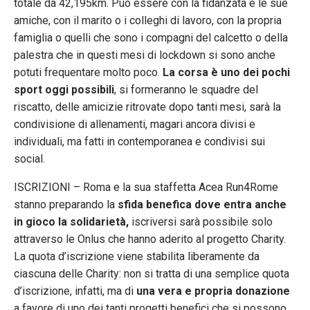
totale da 42,195km. Può essere con la fidanzata e le sue
amiche, con il marito o i colleghi di lavoro, con la propria
famiglia o quelli che sono i compagni del calcetto o della
palestra che in questi mesi di lockdown si sono anche
potuti frequentare molto poco.
La corsa è uno dei pochi
sport oggi possibili
, si formeranno le squadre del
riscatto, delle amicizie ritrovate dopo tanti mesi, sarà la
condivisione di allenamenti, magari ancora divisi e
individuali, ma fatti in contemporanea e condivisi sui
social.
ISCRIZIONI – Roma e la sua staffetta Acea Run4Rome
stanno preparando la
sfida benefica dove entra anche
in gioco la solidarietà,
iscriversi sarà possibile solo
attraverso le Onlus che hanno aderito al progetto Charity.
La quota d’iscrizione viene stabilita liberamente da
ciascuna delle Charity: non si tratta di una semplice quota
d’iscrizione, infatti, ma di
una vera e propria donazione
a favore di uno dei tanti progetti benefici che si possono