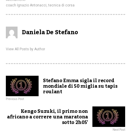
coach Ignazio Antonacci
,
tecnica di corsa
Daniela De Stefano
View All Posts by Author
Stefano Emma sigla il record
mondiale di 50 miglia su tapis
roulant
Previous Post
Kengo Suzuki, il primo non
africano a correre una maratona
sotto 2h05′
Next Post