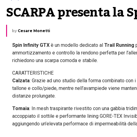
SCARPA presenta la S
by
Cesare Monetti
Spin Infinity GTX
è un modello dedicato al
Trail Running
p
ammortizzamento e controllo la rendono perfetta per l’all
richiedono una scarpa comoda e stabile.
CARATTERISTICHE
Calzata
: Grazie ad uno studio della forma combinato con i d
tallone e collo/piede, mentre nell’avampiede viene mantenu
distanze prolungate.
Tomaia
: In mesh traspirante rivestito con una gabbia trid
accoppiato il sottile e performante lining GORE-TEX Invisibl
aggiungendo un’elevata performace di impermeabilità della